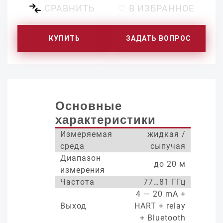
СРАВНИТЬ
♡ В ИЗБРАННОЕ
КУПИТЬ
ЗАДАТЬ ВОПРОС
Основные
характеристики
Измеряемая
жидкая /
среда
сыпучая
Диапазон
до 20 м
измерения
Частота
77…81 ГГц
4 — 20 mA +
Выход
HART + relay
+ Bluetooth