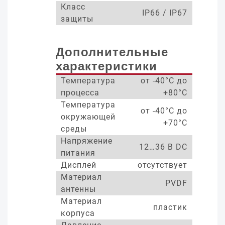
Класс
IP66 / IP67
защиты
Дополнительные
характеристики
Температура
от -40°С до
процесса
+80°С
Температура
от -40°С до
окружающей
+70°С
среды
Напряжение
12…36 В DC
питания
Дисплей
отсутствует
Материал
PVDF
антенны
Материал
пластик
корпуса