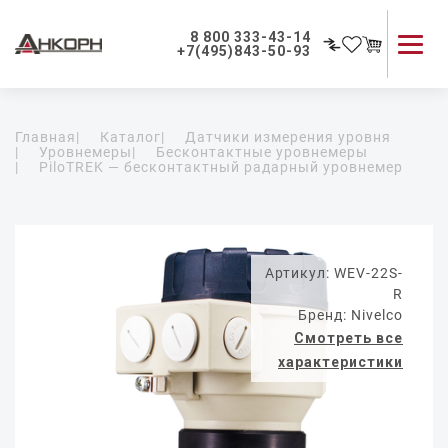
8 800 333-43-14
+7(495)843-50-93
Каталог продукции
Главная
|
Каталог
|
Датчики измерения уровня
Применение приборов
|
Уровнемеры
|
Бесконтактные уровнемеры
|
PiloTREK — бесконтактный радарный уровнемер
Как мы работаем
О компании
Контакты
Артикул: WEV-22S-
R
Бренд: Nivelco
Смотреть все
характеристики