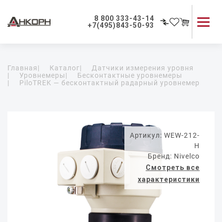
8 800 333-43-14
+7(495)843-50-93
Каталог продукции
Главная
|
Каталог
|
Датчики измерения уровня
Применение приборов
|
Уровнемеры
|
Бесконтактные уровнемеры
|
PiloTREK — бесконтактный радарный уровнемер
Как мы работаем
О компании
Контакты
Артикул: WEW-212-
H
Бренд: Nivelco
Смотреть все
характеристики