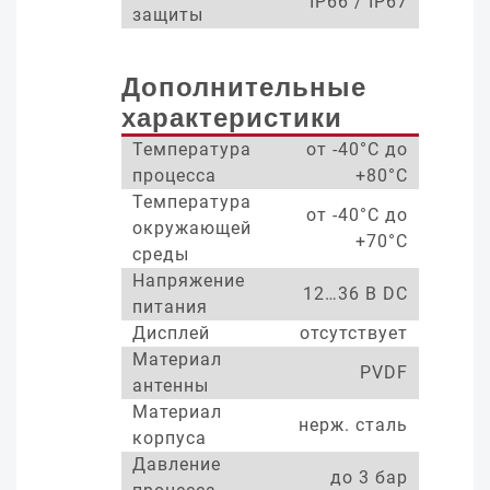
IP66 / IP67
защиты
Дополнительные
характеристики
Температура
от -40°С до
процесса
+80°С
Температура
от -40°С до
окружающей
+70°С
среды
Напряжение
12…36 В DC
питания
Дисплей
отсутствует
Материал
PVDF
антенны
Материал
нерж. сталь
корпуса
Давление
до 3 бар