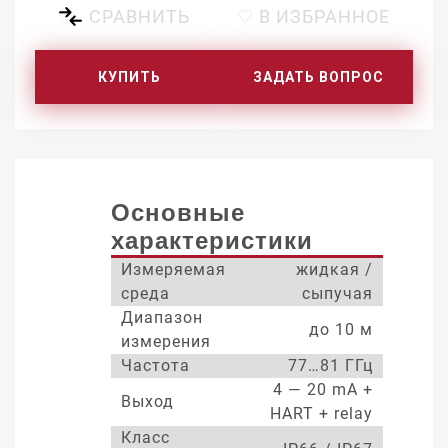
СРАВНИТЬ
♡ В ИЗБРАННОЕ
КУПИТЬ
ЗАДАТЬ ВОПРОС
Основные
характеристики
Измеряемая
жидкая /
среда
сыпучая
Диапазон
до 10 м
измерения
Частота
77…81 ГГц
4 — 20 mA +
Выход
HART + relay
Класс