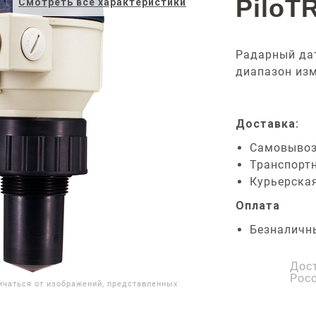
PiloT
Смотреть все характеристики
Радарный дат
диапазон изм
Доставка:
Самовыво
Транспорт
Курьерска
Оплата
Безналичн
Дос
Рос
ичаться от изображений, представленных