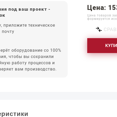
Цена: 15
ия под ваш проект -
ок
Цена товаров за
формируется исх
, приложите техническое
СРАВ
а почту
КУП
ерёт оборудование со 100%
вия, чтобы вы сохранили
йную работу процессов и
оверяет вам производство.
еристики