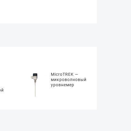
MicroTREK —
микроволновый
уровнемер
ой