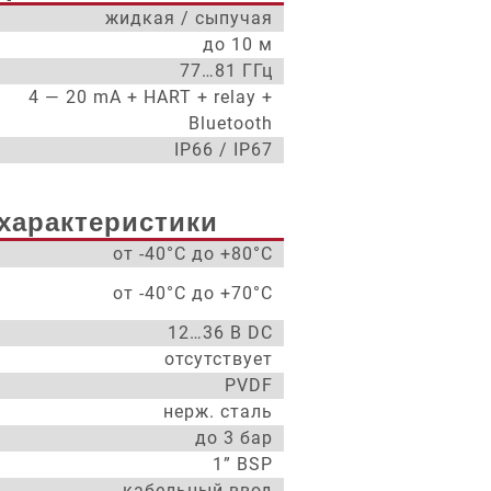
жидкая / сыпучая
до 10 м
77…81 ГГц
4 — 20 mA + HART + relay +
Bluetooth
IP66 / IP67
характеристики
от -40°С до +80°С
от -40°С до +70°С
12…36 В DC
отсутствует
PVDF
нерж. сталь
до 3 бар
1” BSP
кабельный ввод