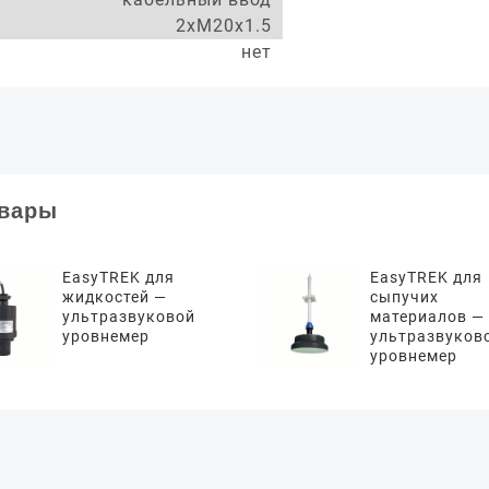
2xM20x1.5
нет
овары
EasyTREK для
EasyTREK для
жидкостей —
сыпучих
ультразвуковой
материалов —
уровнемер
ультразвуков
уровнемер