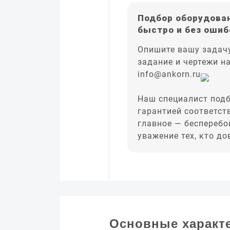
Подбор оборудован
быстро и без ошиб
Опишите вашу задачу
задание и чертежи н
info@ankorn.ru
Наш специалист подб
гарантией соответст
главное — бесперебо
уважение тех, кто д
Основные характ