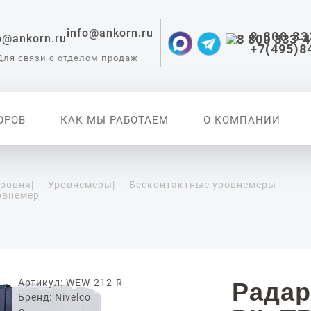
info@ankorn.ru
8 800 33
+7(495)8
Для связи с отделом продаж
ОРОВ
КАК МЫ РАБОТАЕМ
О КОМПАНИИ
уровня
|
Уровнемеры
|
Бесконтактные уровнемеры
овнемер
 приборы для
ации
Артикул: WEW-212-R
Радар
Бренд: Nivelco