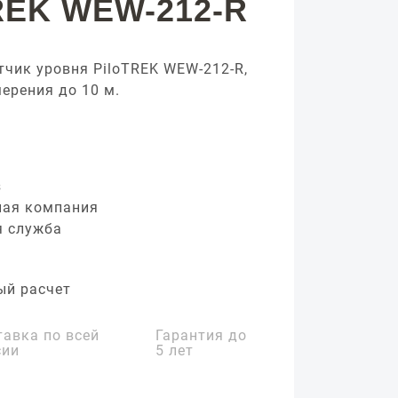
REK WEW-212-R
чик уровня PiloTREK WEW-212-R,
ерения до 10 м.
з
ная компания
я служба
ый расчет
тавка по всей
Гарантия до
сии
5 лет