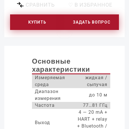
СРАВНИТЬ
♡ В ИЗБРАННОЕ
КУПИТЬ
ЗАДАТЬ ВОПРОС
Основные
характеристики
Измеряемая
жидкая /
среда
сыпучая
Диапазон
до 10 м
измерения
Частота
77…81 ГГц
4 — 20 mA +
HART + relay
Выход
+ Bluetooth /