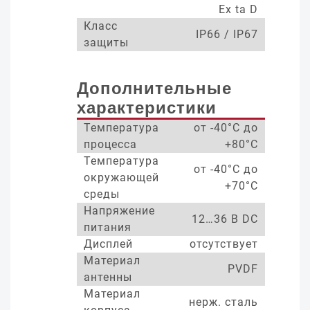
Ex ta D
Класс
IP66 / IP67
защиты
Дополнительные
характеристики
Температура
от -40°С до
процесса
+80°С
Температура
от -40°С до
окружающей
+70°С
среды
Напряжение
12…36 В DC
питания
Дисплей
отсутствует
Материал
PVDF
антенны
Материал
нерж. сталь