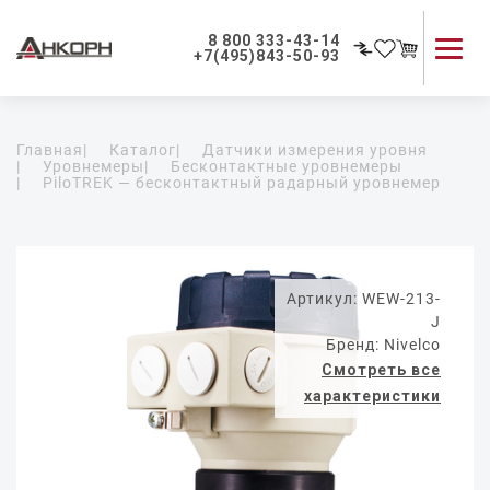
8 800 333-43-14
+7(495)843-50-93
Каталог продукции
Главная
|
Каталог
|
Датчики измерения уровня
Применение приборов
|
Уровнемеры
|
Бесконтактные уровнемеры
|
PiloTREK — бесконтактный радарный уровнемер
Как мы работаем
О компании
Контакты
Артикул: WEW-213-
J
Бренд: Nivelco
Смотреть все
характеристики