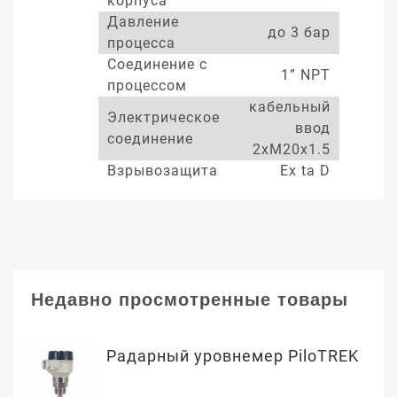
корпуса
Давление
до 3 бар
процесса
Соединение с
1” NPT
процессом
кабельный
Электрическое
ввод
соединение
2xM20x1.5
Взрывозащита
Ex ta D
Недавно просмотренные товары
Радарный уровнемер PiloTREK