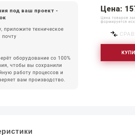
Цена: 15
ия под ваш проект -
ок
Цена товаров за
формируется исх
, приложите техническое
СРАВ
а почту
КУП
ерёт оборудование со 100%
вия, чтобы вы сохранили
йную работу процессов и
оверяет вам производство.
еристики