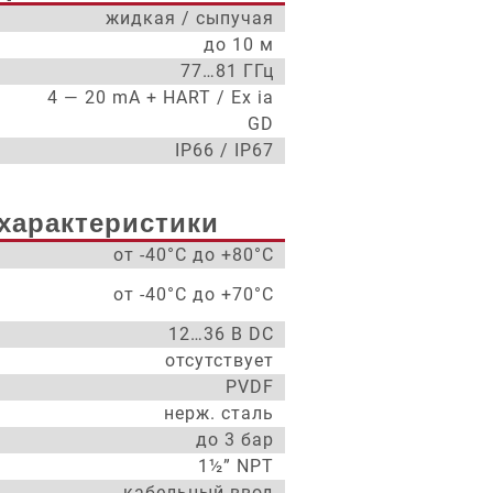
жидкая / сыпучая
до 10 м
77…81 ГГц
4 — 20 mA + HART / Ex ia
GD
IP66 / IP67
характеристики
от -40°С до +80°С
от -40°С до +70°С
12…36 В DC
отсутствует
PVDF
нерж. сталь
до 3 бар
1½” NPT
кабельный ввод