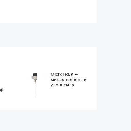
MicroTREK —
микроволновый
уровнемер
ой