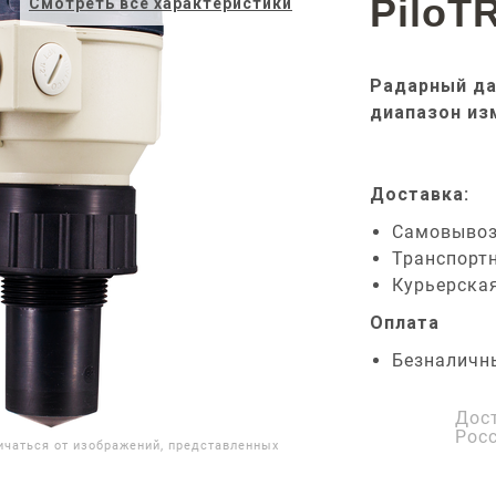
PiloT
Смотреть все характеристики
Радарный да
диапазон из
Доставка:
Самовыво
Транспорт
Курьерска
Оплата
Безналичн
Дос
Рос
ичаться от изображений, представленных