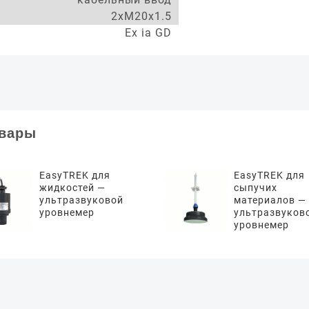
2xM20x1.5
Ex ia GD
овары
EasyTREK для
EasyTREK для
жидкостей —
сыпучих
ультразвуковой
материалов —
уровнемер
ультразвуков
уровнемер