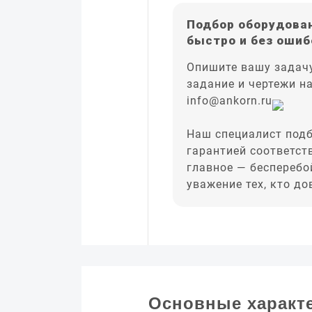
Подбор оборудован
быстро и без ошиб
Опишите вашу задачу
задание и чертежи н
info@ankorn.ru
Наш специалист подб
гарантией соответст
главное — бесперебо
уважение тех, кто д
Основные характ