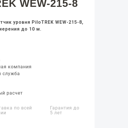
REK WEW-215-8
тчик уровня PiloTREK WEW-215-8,
мерения до 10 м.
з
ная компания
я служба
ый расчет
тавка по всей
Гарантия до
сии
5 лет