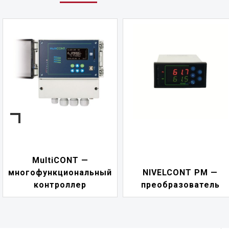
NIVELCONT PKK —
NIVELCONT PM —
многофункциональны
преобразователь
переключатель