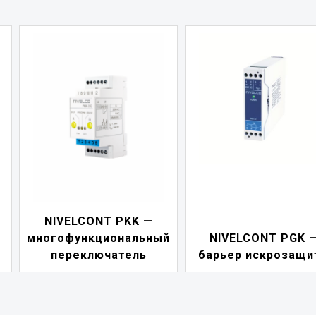
NIVELCONT PDF 
й
NIVELCONT PGK —
индикатор токов
барьер искрозащиты
петли