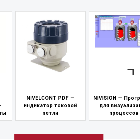
—
NIVISION — Программа
ой
для визуализации
NIPOWER — б
процессов
питания