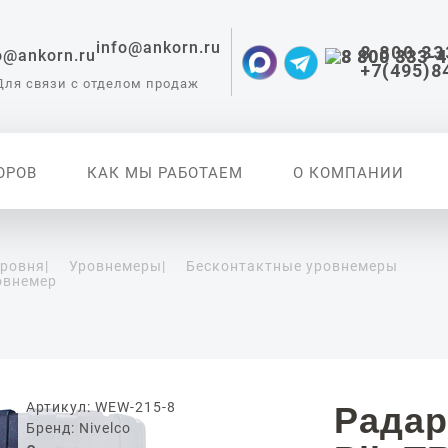
info@ankorn.ru
8 800 33
+7(495)8
Для связи с отделом продаж
ОРОВ
КАК МЫ РАБОТАЕМ
О КОМПАНИИ
уровня
|
Уровнемеры
|
Бесконтактные уровнемеры
овнемер
 приборы для
ации
Артикул: WEW-215-8
Радар
Бренд: Nivelco