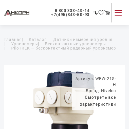
8 800 333-43-14
+7(495)843-50-93
Каталог продукции
Главная
|
Каталог
|
Датчики измерения уровня
Применение приборов
|
Уровнемеры
|
Бесконтактные уровнемеры
|
PiloTREK — бесконтактный радарный уровнемер
Как мы работаем
О компании
Контакты
Артикул: WEW-21S-
H
Бренд: Nivelco
Смотреть все
характеристики