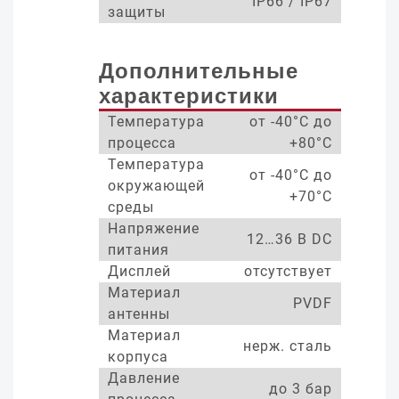
IP66 / IP67
защиты
Дополнительные
характеристики
Температура
от -40°С до
процесса
+80°С
Температура
от -40°С до
окружающей
+70°С
среды
Напряжение
12…36 В DC
питания
Дисплей
отсутствует
Материал
PVDF
антенны
Материал
нерж. сталь
корпуса
Давление
до 3 бар