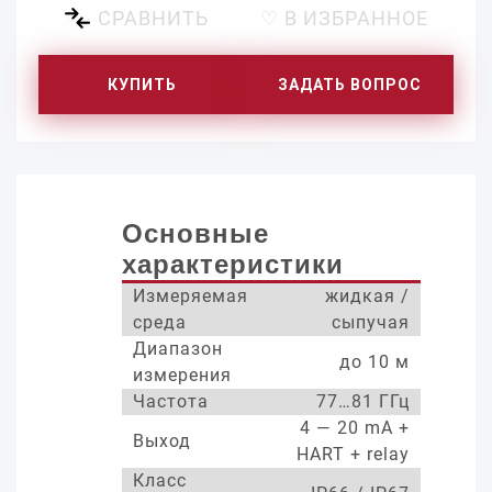
СРАВНИТЬ
♡ В ИЗБРАННОЕ
КУПИТЬ
ЗАДАТЬ ВОПРОС
Основные
характеристики
Измеряемая
жидкая /
среда
сыпучая
Диапазон
до 10 м
измерения
Частота
77…81 ГГц
4 — 20 mA +
Выход
HART + relay
Класс