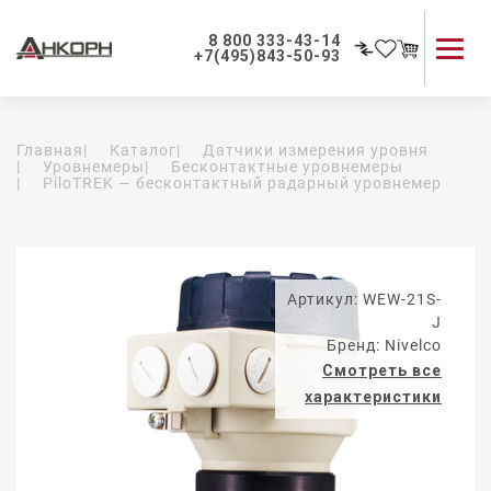
8 800 333-43-14
+7(495)843-50-93
Каталог продукции
Главная
|
Каталог
|
Датчики измерения уровня
Применение приборов
|
Уровнемеры
|
Бесконтактные уровнемеры
|
PiloTREK — бесконтактный радарный уровнемер
Как мы работаем
О компании
Контакты
Артикул: WEW-21S-
J
Бренд: Nivelco
Смотреть все
характеристики