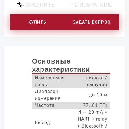
СРАВНИТЬ
♡ В ИЗБРАННОЕ
КУПИТЬ
ЗАДАТЬ ВОПРОС
Основные
характеристики
Измеряемая
жидкая /
среда
сыпучая
Диапазон
до 10 м
измерения
Частота
77…81 ГГц
4 — 20 mA +
HART + relay
Выход
+ Bluetooth /