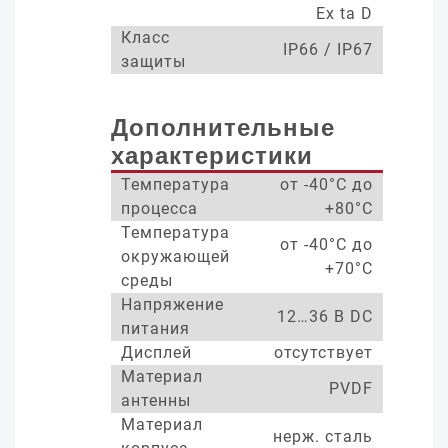
Ex ta D
Класс
IP66 / IP67
защиты
Дополнительные
характеристики
Температура
от -40°С до
процесса
+80°С
Температура
от -40°С до
окружающей
+70°С
среды
Напряжение
12…36 В DC
питания
Дисплей
отсутствует
Материал
PVDF
антенны
Материал
нерж. сталь