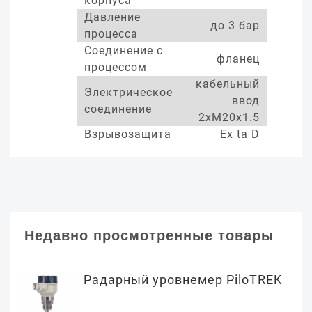
корпуса
Давление
до 3 бар
процесса
Соединение с
фланец
процессом
кабельный
Электрическое
ввод
соединение
2xM20x1.5
Взрывозащита
Ex ta D
Недавно просмотренные товары
Радарный уровнемер PiloTREK