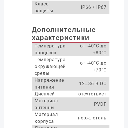
Класс
IP66 / IP67
защиты
Дополнительные
характеристики
Температура
от -40°С до
процесса
+80°С
Температура
от -40°С до
окружающей
+70°С
среды
Напряжение
12…36 В DC
питания
Дисплей
отсутствует
Материал
PVDF
антенны
Материал
нерж. сталь
корпуса