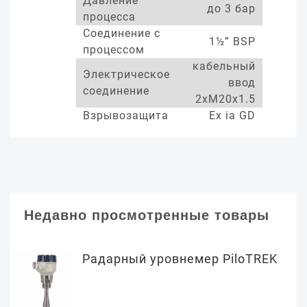
Давление
до 3 бар
процесса
Соединение с
1½” BSP
процессом
кабельный
Электрическое
ввод
соединение
2xM20x1.5
Взрывозащита
Ex ia GD
Недавно просмотренные товары
Радарный уровнемер PiloTREK