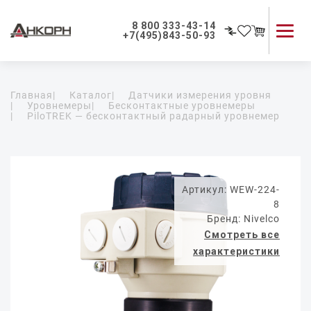
8 800 333-43-14
+7(495)843-50-93
Каталог продукции
Главная
|
Каталог
|
Датчики измерения уровня
Применение приборов
|
Уровнемеры
|
Бесконтактные уровнемеры
|
PiloTREK — бесконтактный радарный уровнемер
Как мы работаем
О компании
Контакты
Артикул: WEW-224-
8
Бренд: Nivelco
Смотреть все
характеристики