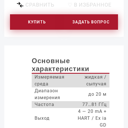
СРАВНИТЬ
♡ В ИЗБРАННОЕ
КУПИТЬ
ЗАДАТЬ ВОПРОС
Основные
характеристики
Измеряемая
жидкая /
среда
сыпучая
Диапазон
до 20 м
измерения
Частота
77…81 ГГц
4 — 20 mA +
Выход
HART / Ex ia
GD