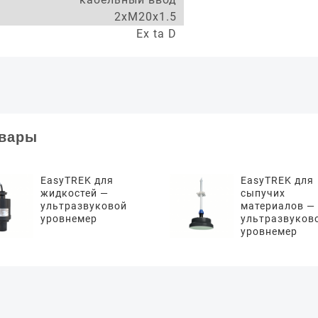
2xM20x1.5
Ex ta D
овары
EasyTREK для
EasyTREK для
жидкостей —
сыпучих
ультразвуковой
материалов —
уровнемер
ультразвуков
уровнемер