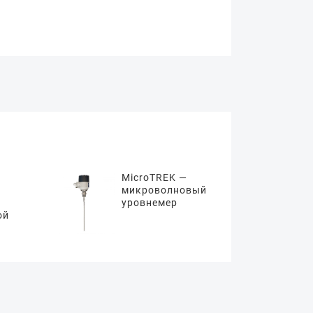
MicroTREK —
микроволновый
уровнемер
ой