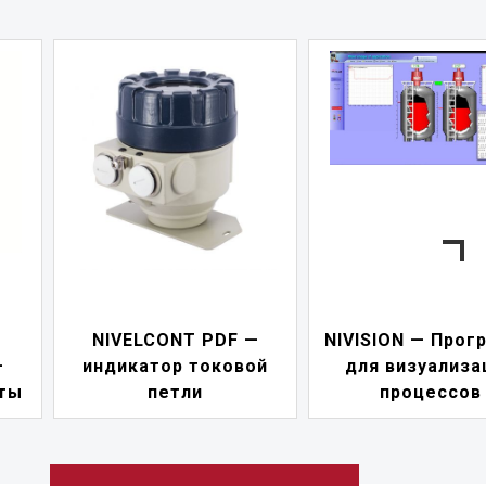
NIVELCONT PDF —
NIVISION — Прог
—
индикатор токовой
для визуализа
ты
петли
процессов