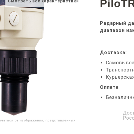
PiloT
Смотреть все характеристики
Радарный да
диапазон из
Доставка:
Самовыво
Транспорт
Курьерска
Оплата
Безналичн
Дос
Рос
ичаться от изображений, представленных