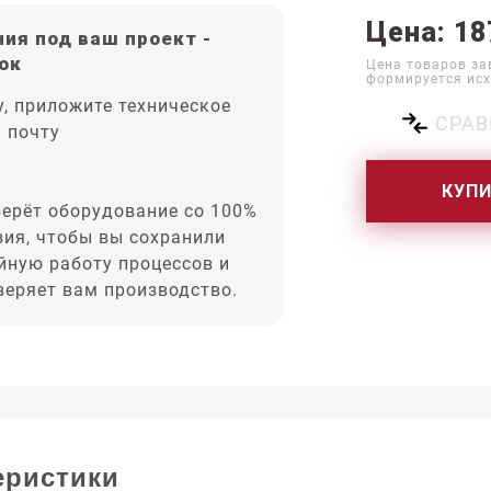
Цена: 18
ия под ваш проект -
ок
Цена товаров за
формируется исх
, приложите техническое
СРАВ
а почту
КУП
ерёт оборудование со 100%
вия, чтобы вы сохранили
йную работу процессов и
оверяет вам производство.
еристики