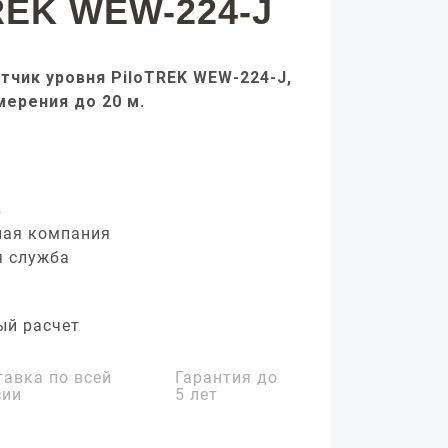
REK WEW-224-J
тчик уровня PiloTREK WEW-224-J,
мерения до 20 м.
з
ная компания
я служба
ый расчет
тавка по всей
Гарантия до
сии
5 лет