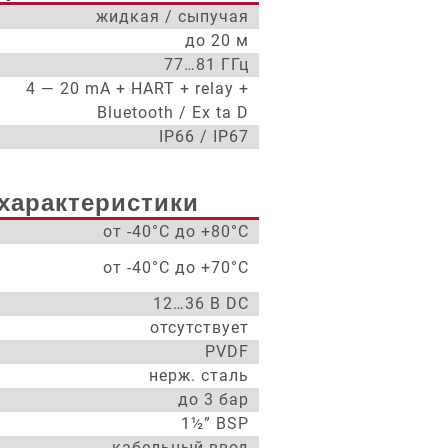
жидкая / сыпучая
до 20 м
77…81 ГГц
4 — 20 mA + HART + relay +
Bluetooth / Ex ta D
IP66 / IP67
характеристики
от -40°С до +80°С
от -40°С до +70°С
12…36 В DC
отсутствует
PVDF
нерж. сталь
до 3 бар
1½” BSP
кабельный ввод