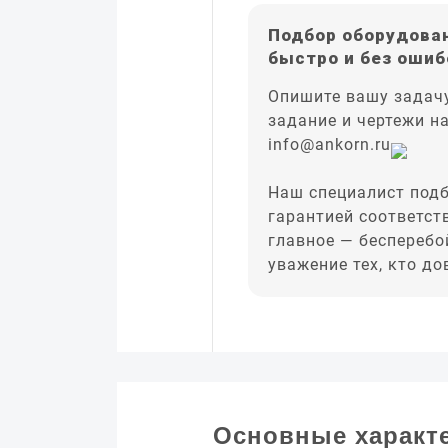
Подбор оборудован
быстро и без ошиб
Опишите вашу задачу
задание и чертежи н
info@ankorn.ru
Наш специалист подб
гарантией соответст
главное — бесперебо
уважение тех, кто д
Основные характ