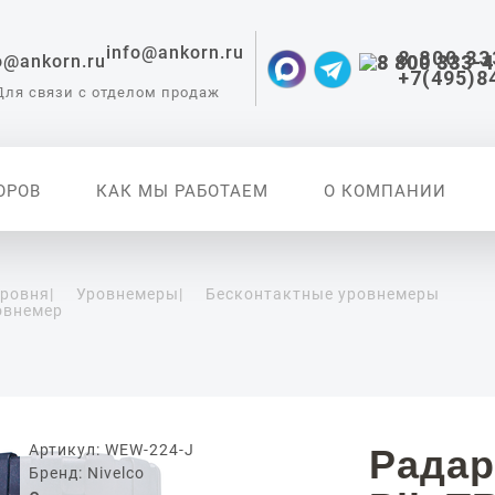
info@ankorn.ru
8 800 33
+7(495)8
Для связи с отделом продаж
ОРОВ
КАК МЫ РАБОТАЕМ
О КОМПАНИИ
уровня
|
Уровнемеры
|
Бесконтактные уровнемеры
овнемер
 приборы для
ации
Артикул: WEW-224-J
Радар
Бренд: Nivelco