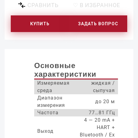
СРАВНИТЬ
♡ В ИЗБРАННОЕ
КУПИТЬ
ЗАДАТЬ ВОПРОС
Основные
характеристики
Измеряемая
жидкая /
среда
сыпучая
Диапазон
до 20 м
измерения
Частота
77…81 ГГц
4 — 20 mA +
HART +
Выход
Bluetooth / Ex