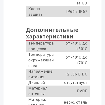
ia GD
Класс
IP66 / IP67
защиты
Дополнительные
характеристики
Температура
от -40°С до
процесса
+80°С
Температура
от -40°С до
окружающей
+70°С
среды
Напряжение
12…36 В DC
питания
Дисплей
отсутствует
Материал
PVDF
антенны
Материал
нерж. сталь