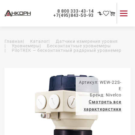
8 800 333-43-14
+7(495)843-50-93
Каталог продукции
Главная
|
Каталог
|
Датчики измерения уровня
Применение приборов
|
Уровнемеры
|
Бесконтактные уровнемеры
|
PiloTREK — бесконтактный радарный уровнемер
Как мы работаем
О компании
Контакты
Артикул: WEW-22S-
E
Бренд: Nivelco
Смотреть все
характеристики