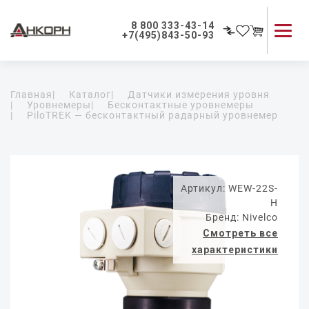
8 800 333-43-14
+7(495)843-50-93
Каталог продукции
Главная
|
Каталог
|
Датчики измерения уровня
Применение приборов
|
Уровнемеры
|
Бесконтактные уровнемеры
|
PiloTREK — бесконтактный радарный уровнемер
Как мы работаем
О компании
Контакты
Артикул: WEW-22S-
H
Бренд: Nivelco
Смотреть все
характеристики