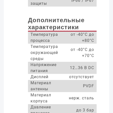
IP66 / IP67
защиты
Дополнительные
характеристики
Температура
от -40°С до
процесса
+80°С
Температура
от -40°С до
окружающей
+70°С
среды
Напряжение
12…36 В DC
питания
Дисплей
отсутствует
Материал
PVDF
антенны
Материал
нерж. сталь
корпуса
Давление
до 3 бар