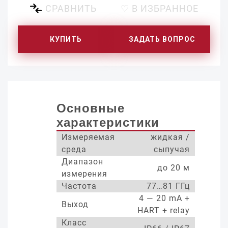
СРАВНИТЬ
♡ В ИЗБРАННОЕ
КУПИТЬ
ЗАДАТЬ ВОПРОС
Основные
характеристики
Измеряемая
жидкая /
среда
сыпучая
Диапазон
до 20 м
измерения
Частота
77…81 ГГц
4 — 20 mA +
Выход
HART + relay
Класс