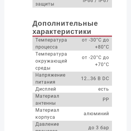
IP66 / IP67
защиты
Дополнительные
характеристики
Температура
от -30°С до
процесса
+80°С
Температура
от -20°С до
окружающей
+70°С
среды
Напряжение
12…36 В DC
питания
Дисплей
есть
Материал
PP
антенны
Материал
алюминий
корпуса
Давление
до 3 бар