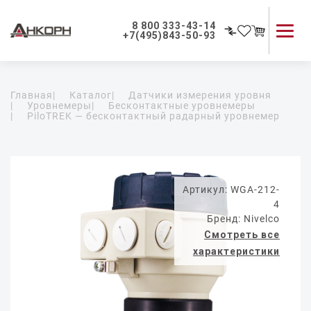
8 800 333-43-14
+7(495)843-50-93
Каталог продукции
Главная
|
Каталог
|
Датчики измерения уровня
Применение приборов
|
Уровнемеры
|
Бесконтактные уровнемеры
|
PiloTREK — бесконтактный радарный уровнемер
Как мы работаем
О компании
Контакты
Артикул: WGA-212-
4
Бренд: Nivelco
Смотреть все
характеристики