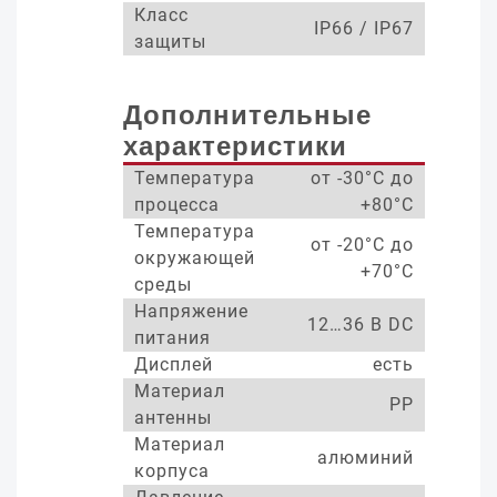
Класс
IP66 / IP67
защиты
Дополнительные
характеристики
Температура
от -30°С до
процесса
+80°С
Температура
от -20°С до
окружающей
+70°С
среды
Напряжение
12…36 В DC
питания
Дисплей
есть
Материал
PP
антенны
Материал
алюминий
корпуса