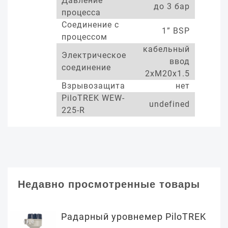
Давление
до 3 бар
процесса
Соединение с
1” BSP
процессом
кабельный
Электрическое
ввод
соединение
2xM20x1.5
Взрывозащита
нет
PiloTREK WEW-
undefined
225-R
Недавно просмотренные товары
Радарный уровнемер PiloTREK