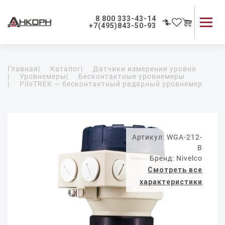
8 800 333-43-14
+7(495)843-50-93
Каталог продукции
Главная
|
Каталог
|
Датчики измерения уровня
Применение приборов
|
Уровнемеры
|
Бесконтактные уровнемеры
|
PiloTREK — бесконтактный радарный уровнемер
Как мы работаем
О компании
Контакты
Артикул: WGA-212-
B
Бренд: Nivelco
Смотреть все
характеристики