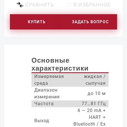
СРАВНИТЬ
♡ В ИЗБРАННОЕ
КУПИТЬ
ЗАДАТЬ ВОПРОС
Основные
характеристики
Измеряемая
жидкая /
среда
сыпучая
Диапазон
до 10 м
измерения
Частота
77…81 ГГц
4 — 20 mA +
HART +
Выход
Bluetooth / Ex