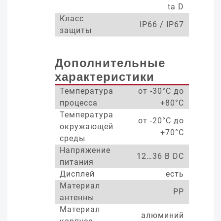
ta D
Класс
IP66 / IP67
защиты
Дополнительные
характеристики
Температура
от -30°С до
процесса
+80°С
Температура
от -20°С до
окружающей
+70°С
среды
Напряжение
12…36 В DC
питания
Дисплей
есть
Материал
PP
антенны
Материал
алюминий