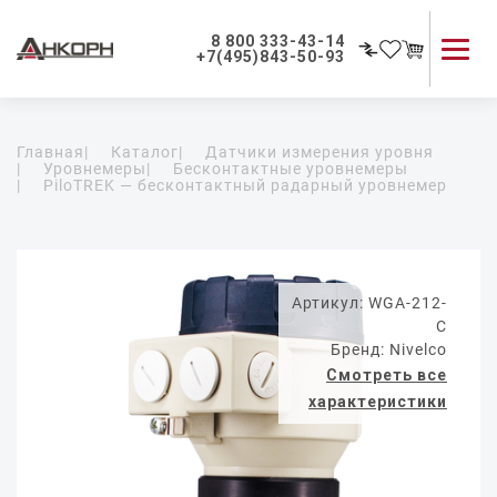
8 800 333-43-14
+7(495)843-50-93
Каталог продукции
Главная
|
Каталог
|
Датчики измерения уровня
Применение приборов
|
Уровнемеры
|
Бесконтактные уровнемеры
|
PiloTREK — бесконтактный радарный уровнемер
Как мы работаем
О компании
Контакты
Артикул: WGA-212-
C
Бренд: Nivelco
Смотреть все
характеристики