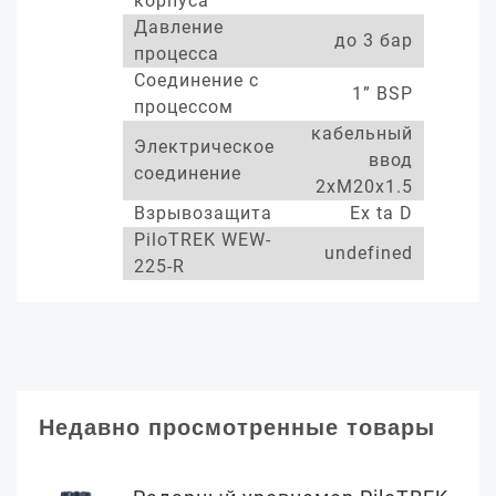
корпуса
Давление
до 3 бар
процесса
Соединение с
1” BSP
процессом
кабельный
Электрическое
ввод
соединение
2xM20x1.5
Взрывозащита
Ex ta D
PiloTREK WEW-
undefined
225-R
Недавно просмотренные товары