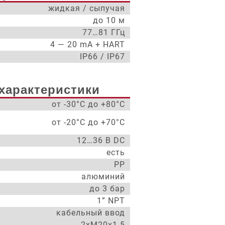
жидкая / сыпучая
до 10 м
77…81 ГГц
4 — 20 mA + HART
IP66 / IP67
характеристики
от -30°С до +80°С
от -20°С до +70°С
12…36 В DC
есть
PP
алюминий
до 3 бар
1” NPT
кабельный ввод
2xM20x1.5