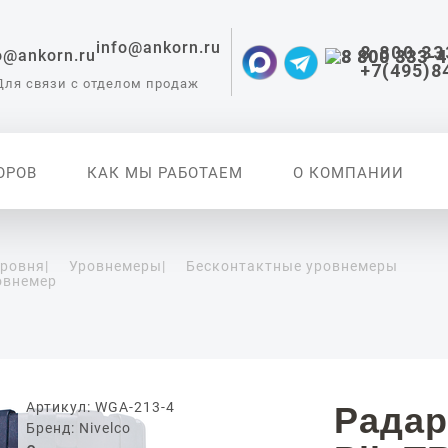
info@ankorn.ru
8 800 33
+7(495)8
Для связи с отделом продаж
ОРОВ
КАК МЫ РАБОТАЕМ
О КОМПАНИИ
уровня
|
Уровнемеры
|
Бесконтактные уровнемеры
овнемер
 приборы для
ации
Артикул: WGA-213-4
Радар
Бренд: Nivelco