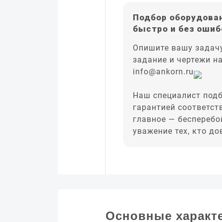
Подбор оборудован
быстро и без ошиб
Опишите вашу задачу
задание и чертежи н
info@ankorn.ru
Наш специалист подб
гарантией соответст
главное — бесперебо
уважение тех, кто д
Основные характ