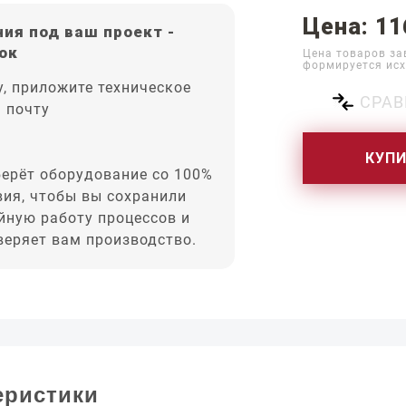
Цена: 11
ия под ваш проект -
ок
Цена товаров за
формируется исх
, приложите техническое
СРАВ
а почту
КУП
ерёт оборудование со 100%
вия, чтобы вы сохранили
йную работу процессов и
оверяет вам производство.
еристики