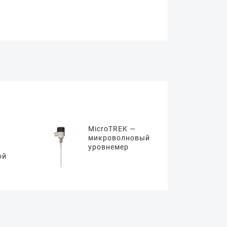
MicroTREK —
микроволновый
уровнемер
ой