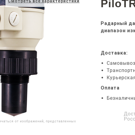
PiloT
Смотреть все характеристики
Радарный да
диапазон из
Доставка:
Самовыво
Транспорт
Курьерска
Оплата
Безналичн
Дос
Рос
ичаться от изображений, представленных