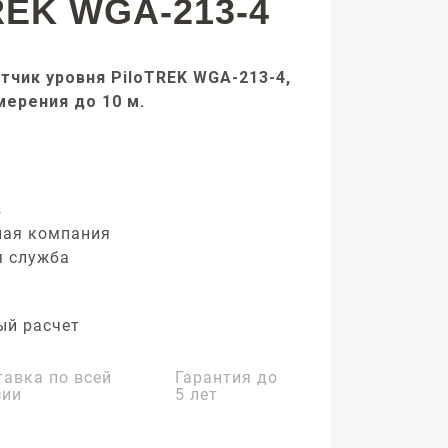
REK WGA-213-4
тчик уровня PiloTREK WGA-213-4,
мерения до 10 м.
з
ная компания
я служба
ый расчет
тавка по всей
Гарантия до
сии
5 лет