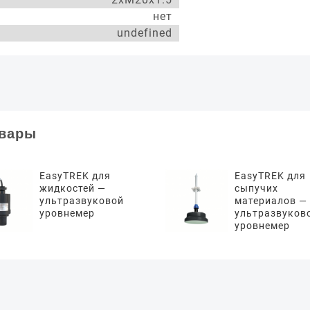
нет
undefined
овары
EasyTREK для
EasyTREK для
жидкостей —
сыпучих
ультразвуковой
материалов —
уровнемер
ультразвуков
уровнемер