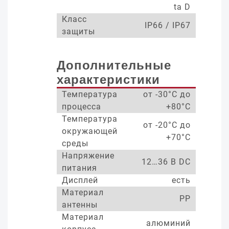
ta D
Класс
IP66 / IP67
защиты
Дополнительные
характеристики
Температура
от -30°С до
процесса
+80°С
Температура
от -20°С до
окружающей
+70°С
среды
Напряжение
12…36 В DC
питания
Дисплей
есть
Материал
PP
антенны
Материал
алюминий