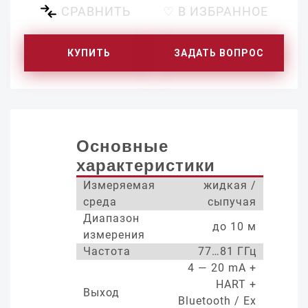
СРАВНИТЬ
♡ В ИЗБРАННОЕ
КУПИТЬ
ЗАДАТЬ ВОПРОС
Основные
характеристики
Измеряемая
жидкая /
среда
сыпучая
Диапазон
до 10 м
измерения
Частота
77…81 ГГц
4 — 20 mA +
HART +
Выход
Bluetooth / Ex