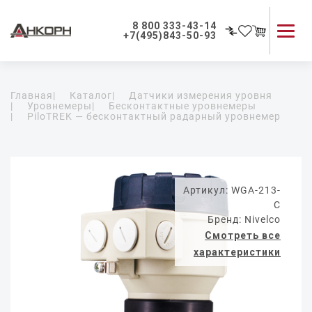
8 800 333-43-14
+7(495)843-50-93
Каталог продукции
Главная
|
Каталог
|
Датчики измерения уровня
Применение приборов
|
Уровнемеры
|
Бесконтактные уровнемеры
|
PiloTREK — бесконтактный радарный уровнемер
Как мы работаем
О компании
Контакты
Артикул: WGA-213-
C
Бренд: Nivelco
Смотреть все
характеристики