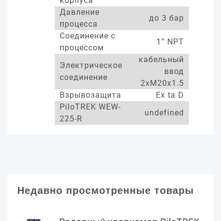
корпуса
Давление
до 3 бар
процесса
Соединение с
1” NPT
процессом
кабельный
Электрическое
ввод
соединение
2xM20x1.5
Взрывозащита
Ex ta D
PiloTREK WEW-
undefined
225-R
Недавно просмотренные товары