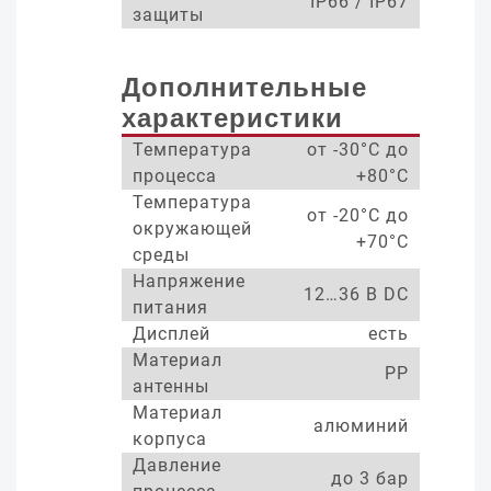
IP66 / IP67
защиты
Дополнительные
характеристики
Температура
от -30°С до
процесса
+80°С
Температура
от -20°С до
окружающей
+70°С
среды
Напряжение
12…36 В DC
питания
Дисплей
есть
Материал
PP
антенны
Материал
алюминий
корпуса
Давление
до 3 бар