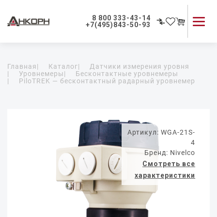
8 800 333-43-14
+7(495)843-50-93
Каталог продукции
Главная
|
Каталог
|
Датчики измерения уровня
Применение приборов
|
Уровнемеры
|
Бесконтактные уровнемеры
|
PiloTREK — бесконтактный радарный уровнемер
Как мы работаем
О компании
Контакты
Артикул: WGA-21S-
4
Бренд: Nivelco
Смотреть все
характеристики