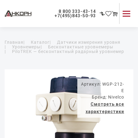
8 800 333-43-14
+7(495)843-50-93
Каталог продукции
Главная
|
Каталог
|
Датчики измерения уровня
Применение приборов
|
Уровнемеры
|
Бесконтактные уровнемеры
|
PiloTREK — бесконтактный радарный уровнемер
Как мы работаем
О компании
Контакты
Артикул: WGP-212-
E
Бренд: Nivelco
Смотреть все
характеристики