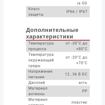
ia GD
Класс
IP66 / IP67
защиты
Дополнительные
характеристики
Температура
от -30°С до
процесса
+80°С
Температура
от -20°С до
окружающей
+70°С
среды
Напряжение
12…36 В DC
питания
Дисплей
есть
Материал
PP
антенны
Материал
пластик