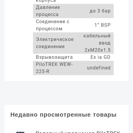
корпуса
Давление
до 3 бар
процесса
Соединение с
1” BSP
процессом
кабельный
Электрическое
ввод
соединение
2xM20x1.5
Взрывозащита
Ex ia GD
PiloTREK WEW-
undefined
225-R
Недавно просмотренные товары