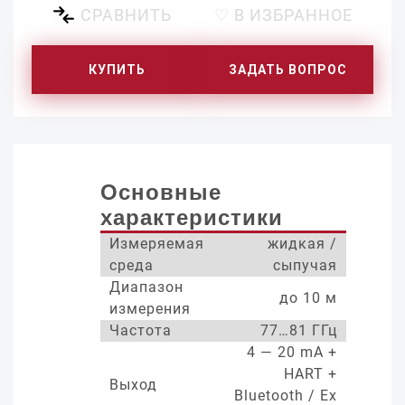
СРАВНИТЬ
♡ В ИЗБРАННОЕ
КУПИТЬ
ЗАДАТЬ ВОПРОС
Основные
характеристики
Измеряемая
жидкая /
среда
сыпучая
Диапазон
до 10 м
измерения
Частота
77…81 ГГц
4 — 20 mA +
HART +
Выход
Bluetooth / Ex