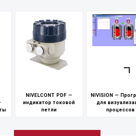
 —
NIVISION — Программа
ой
для визуализации
NIPOWER — б
процессов
питания