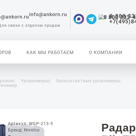
info@ankorn.ru
8 800 33
+7(495)8
Для связи с отделом продаж
ОРОВ
КАК МЫ РАБОТАЕМ
О КОМПАНИИ
уровня
|
Уровнемеры
|
Бесконтактные уровнемеры
овнемер
 приборы для
ации
Артикул: WGP-213-5
Радар
Бренд: Nivelco