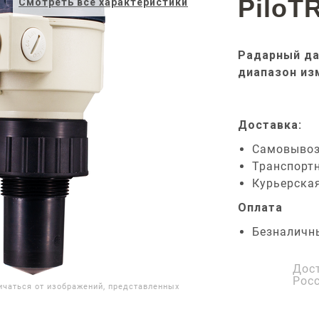
PiloT
Смотреть все характеристики
Радарный да
диапазон из
Доставка:
Самовыво
Транспорт
Курьерска
Оплата
Безналичн
Дос
Рос
ичаться от изображений, представленных