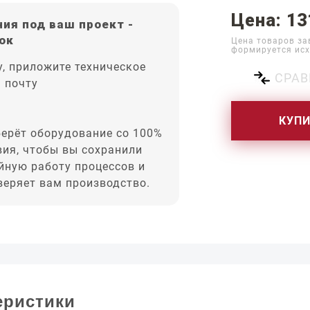
Цена: 13
ия под ваш проект -
ок
Цена товаров за
формируется исх
, приложите техническое
СРАВ
а почту
КУП
ерёт оборудование со 100%
вия, чтобы вы сохранили
йную работу процессов и
оверяет вам производство.
еристики