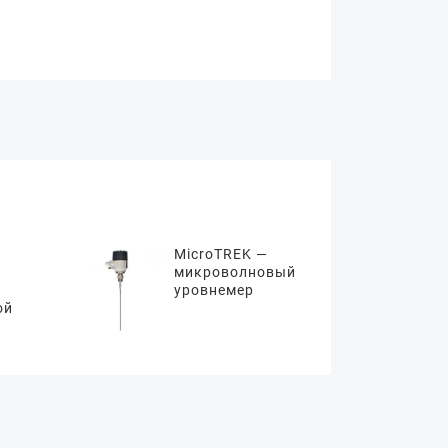
MicroTREK —
микроволновый
уровнемер
ой