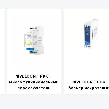
NIVELCONT PDF
ый
NIVELCONT PGK —
индикатор токов
барьер искрозащиты
петли