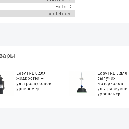
Ex ta D
undefined
овары
EasyTREK для
EasyTREK для
жидкостей —
сыпучих
ультразвуковой
материалов —
уровнемер
ультразвуков
уровнемер