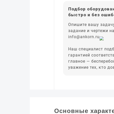
Подбор оборудован
быстро и без ошиб
Опишите вашу задачу
задание и чертежи н
info@ankorn.ru
Наш специалист подб
гарантией соответст
главное — бесперебо
уважение тех, кто д
Основные характ