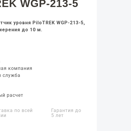
REK WGP-213-5
тчик уровня PiloTREK WGP-213-5,
мерения до 10 м.
з
ная компания
я служба
ый расчет
тавка по всей
Гарантия до
сии
5 лет