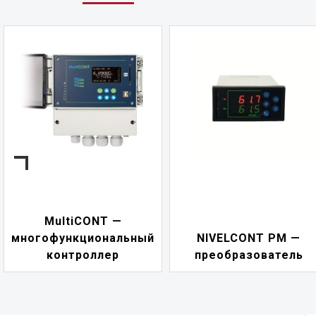
NIVELCONT PKK —
NIVELCONT PM —
многофункциональн
преобразователь
переключатель