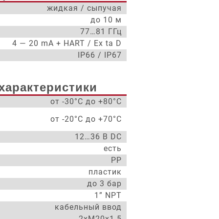
жидкая / сыпучая
до 10 м
77…81 ГГц
4 — 20 mA + HART / Ex ta D
IP66 / IP67
характеристики
от -30°С до +80°С
от -20°С до +70°С
12…36 В DC
есть
PP
пластик
до 3 бар
1” NPT
кабельный ввод
2xM20x1.5