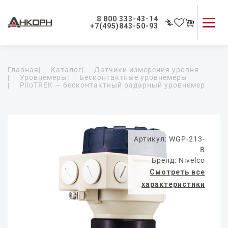
8 800 333-43-14
+7(495)843-50-93
Каталог продукции
Главная
|
Каталог
|
Датчики измерения уровня
Применение приборов
|
Уровнемеры
|
Бесконтактные уровнемеры
|
PiloTREK — бесконтактный радарный уровнемер
Как мы работаем
О компании
Контакты
Артикул: WGP-213-
B
Бренд: Nivelco
Смотреть все
характеристики