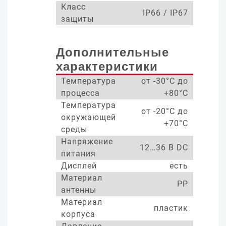
Класс
IP66 / IP67
защиты
Дополнительные
характеристики
Температура
от -30°С до
процесса
+80°С
Температура
от -20°С до
окружающей
+70°С
среды
Напряжение
12…36 В DC
питания
Дисплей
есть
Материал
PP
антенны
Материал
пластик
корпуса