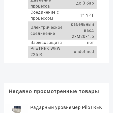
Давление
до 3 бар
процесса
Соединение с
1” NPT
процессом
кабельный
Электрическое
ввод
соединение
2xM20x1.5
Взрывозащита
нет
PiloTREK WEW-
undefined
225-R
Недавно просмотренные товары
Радарный уровнемер PiloTREK