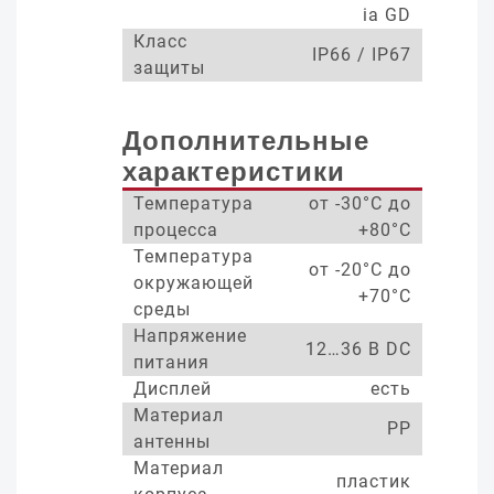
ia GD
Класс
IP66 / IP67
защиты
Дополнительные
характеристики
Температура
от -30°С до
процесса
+80°С
Температура
от -20°С до
окружающей
+70°С
среды
Напряжение
12…36 В DC
питания
Дисплей
есть
Материал
PP
антенны
Материал
пластик