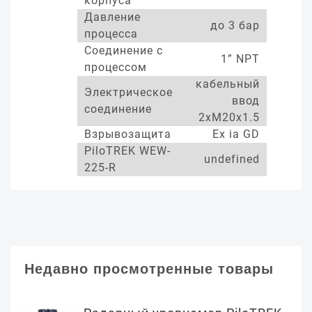
корпуса
Давление
до 3 бар
процесса
Соединение с
1” NPT
процессом
кабельный
Электрическое
ввод
соединение
2xM20x1.5
Взрывозащита
Ex ia GD
PiloTREK WEW-
undefined
225-R
Недавно просмотренные товары