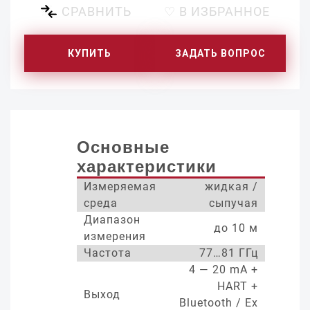
СРАВНИТЬ
♡ В ИЗБРАННОЕ
КУПИТЬ
ЗАДАТЬ ВОПРОС
Основные
характеристики
Измеряемая
жидкая /
среда
сыпучая
Диапазон
до 10 м
измерения
Частота
77…81 ГГц
4 — 20 mA +
HART +
Выход
Bluetooth / Ex