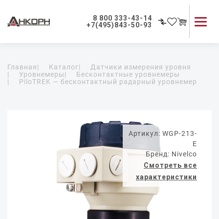
8 800 333-43-14
+7(495)843-50-93
Каталог продукции
Главная
|
Каталог
|
Датчики измерения уровня
Применение приборов
|
Уровнемеры
|
Бесконтактные уровнемеры
|
PiloTREK — бесконтактный радарный уровнемер
Как мы работаем
О компании
Контакты
Артикул: WGP-213-
E
Бренд: Nivelco
Смотреть все
характеристики