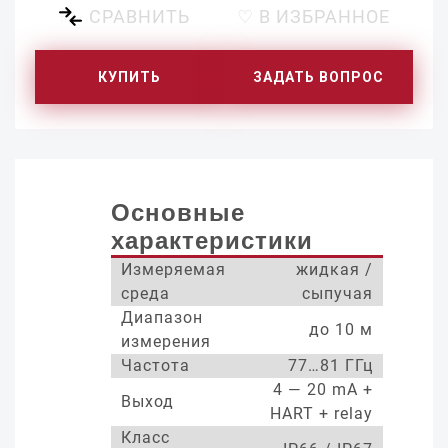
СРАВНИТЬ
♡ В ИЗБРАННОЕ
КУПИТЬ
ЗАДАТЬ ВОПРОС
Основные
характеристики
Измеряемая
жидкая /
среда
сыпучая
Диапазон
до 10 м
измерения
Частота
77…81 ГГц
4 — 20 mA +
Выход
HART + relay
Класс