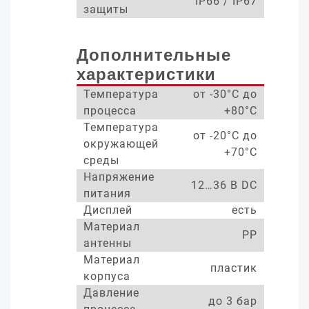
IP66 / IP67
защиты
Дополнительные
характеристики
Температура
от -30°С до
процесса
+80°С
Температура
от -20°С до
окружающей
+70°С
среды
Напряжение
12…36 В DC
питания
Дисплей
есть
Материал
PP
антенны
Материал
пластик
корпуса
Давление
до 3 бар