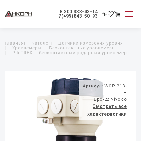
8 800 333-43-14
+7(495)843-50-93
Каталог продукции
Главная
|
Каталог
|
Датчики измерения уровня
Применение приборов
|
Уровнемеры
|
Бесконтактные уровнемеры
|
PiloTREK — бесконтактный радарный уровнемер
Как мы работаем
О компании
Контакты
Артикул: WGP-213-
H
Бренд: Nivelco
Смотреть все
характеристики