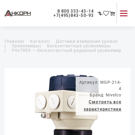
8 800 333-43-14
+7(495)843-50-93
Каталог продукции
Главная
|
Каталог
|
Датчики измерения уровня
Применение приборов
|
Уровнемеры
|
Бесконтактные уровнемеры
|
PiloTREK — бесконтактный радарный уровнемер
Как мы работаем
О компании
Контакты
Артикул: WGP-214-
4
Бренд: Nivelco
Смотреть все
характеристики