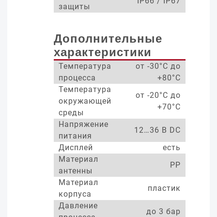
IP66 / IP67
защиты
Дополнительные
характеристики
Температура
от -30°С до
процесса
+80°С
Температура
от -20°С до
окружающей
+70°С
среды
Напряжение
12…36 В DC
питания
Дисплей
есть
Материал
PP
антенны
Материал
пластик
корпуса
Давление
до 3 бар