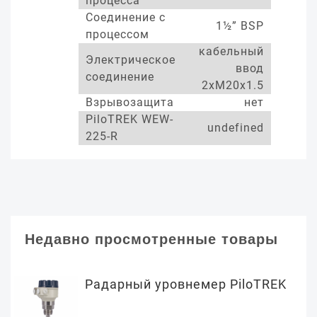
процесса
Соединение с
1½” BSP
процессом
кабельный
Электрическое
ввод
соединение
2xM20x1.5
Взрывозащита
нет
PiloTREK WEW-
undefined
225-R
Недавно просмотренные товары
Радарный уровнемер PiloTREK