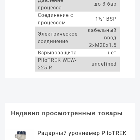
Давление
до 3 бар
процесса
Соединение с
1½” BSP
процессом
кабельный
Электрическое
ввод
соединение
2xM20x1.5
Взрывозащита
нет
PiloTREK WEW-
undefined
225-R
Недавно просмотренные товары
Радарный уровнемер PiloTREK