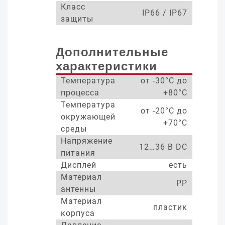
Класс
IP66 / IP67
защиты
Дополнительные
характеристики
Температура
от -30°С до
процесса
+80°С
Температура
от -20°С до
окружающей
+70°С
среды
Напряжение
12…36 В DC
питания
Дисплей
есть
Материал
PP
антенны
Материал
пластик
корпуса