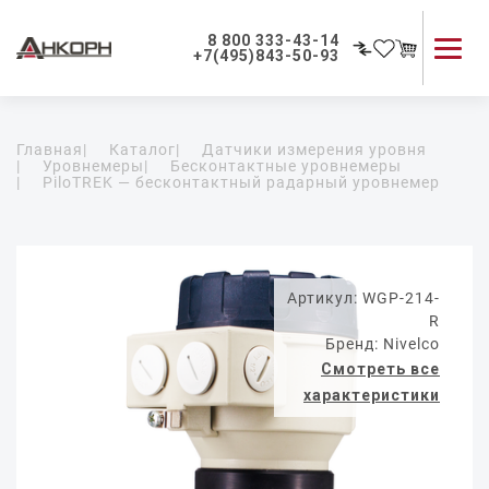
8 800 333-43-14
+7(495)843-50-93
Каталог продукции
Главная
|
Каталог
|
Датчики измерения уровня
Применение приборов
|
Уровнемеры
|
Бесконтактные уровнемеры
|
PiloTREK — бесконтактный радарный уровнемер
Как мы работаем
О компании
Контакты
Артикул: WGP-214-
R
Бренд: Nivelco
Смотреть все
характеристики