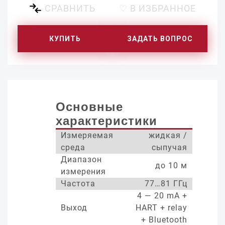
СРАВНИТЬ
♡ В ИЗБРАННОЕ
КУПИТЬ
ЗАДАТЬ ВОПРОС
Основные
характеристики
Измеряемая
жидкая /
среда
сыпучая
Диапазон
до 10 м
измерения
Частота
77…81 ГГц
4 — 20 mA +
Выход
HART + relay
+ Bluetooth