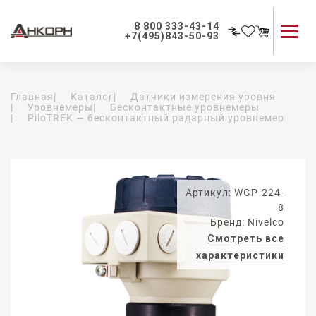
8 800 333-43-14
+7(495)843-50-93
Каталог продукции
Главная
|
Каталог
|
Датчики измерения уровня
Применение приборов
|
Уровнемеры
|
Бесконтактные уровнемеры
|
PiloTREK — бесконтактный радарный уровнемер
Как мы работаем
О компании
Контакты
Артикул: WGP-224-
8
Бренд: Nivelco
Смотреть все
характеристики