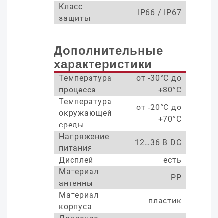
Класс
IP66 / IP67
защиты
Дополнительные
характеристики
Температура
от -30°С до
процесса
+80°С
Температура
от -20°С до
окружающей
+70°С
среды
Напряжение
12…36 В DC
питания
Дисплей
есть
Материал
PP
антенны
Материал
пластик
корпуса