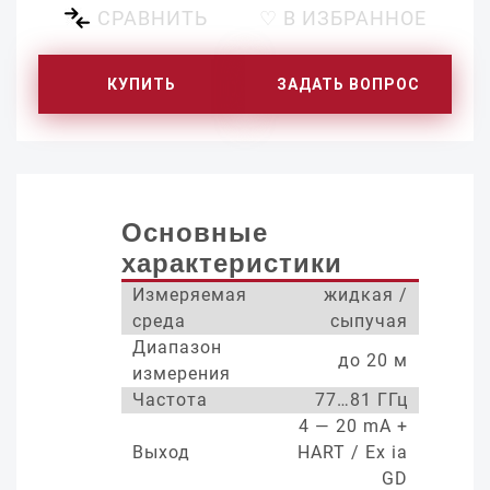
СРАВНИТЬ
♡ В ИЗБРАННОЕ
КУПИТЬ
ЗАДАТЬ ВОПРОС
Основные
характеристики
Измеряемая
жидкая /
среда
сыпучая
Диапазон
до 20 м
измерения
Частота
77…81 ГГц
4 — 20 mA +
Выход
HART / Ex ia
GD