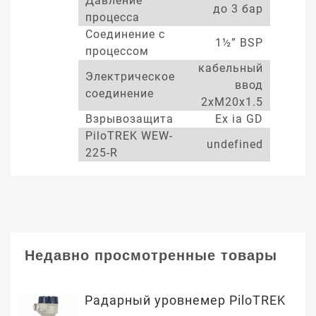
Давление
до 3 бар
процесса
Соединение с
1½” BSP
процессом
кабельный
Электрическое
ввод
соединение
2xM20x1.5
Взрывозащита
Ex ia GD
PiloTREK WEW-
undefined
225-R
Недавно просмотренные товары
Радарный уровнемер PiloTREK