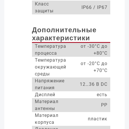
Класс
IP66 / IP67
защиты
Дополнительные
характеристики
Температура
от -30°С до
процесса
+80°С
Температура
от -20°С до
окружающей
+70°С
среды
Напряжение
12…36 В DC
питания
Дисплей
есть
Материал
PP
антенны
Материал
пластик
корпуса