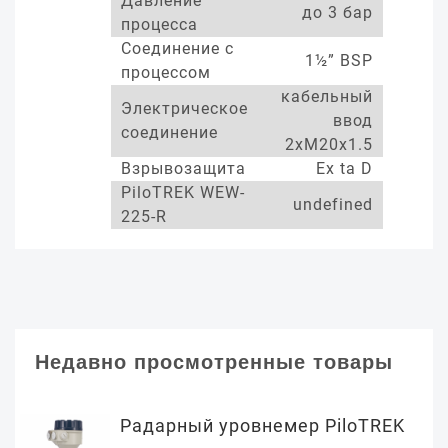
Давление
до 3 бар
процесса
Соединение с
1½” BSP
процессом
кабельный
Электрическое
ввод
соединение
2xM20x1.5
Взрывозащита
Ex ta D
PiloTREK WEW-
undefined
225-R
Недавно просмотренные товары
Радарный уровнемер PiloTREK