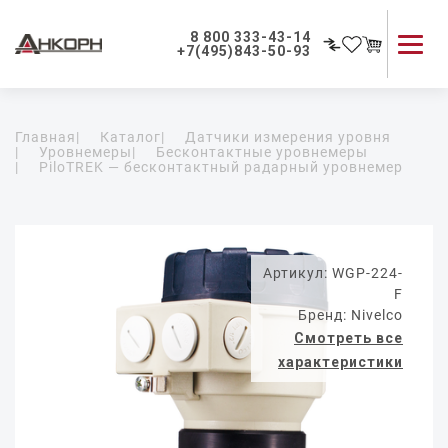
8 800 333-43-14
+7(495)843-50-93
Каталог продукции
Главная
|
Каталог
|
Датчики измерения уровня
Применение приборов
|
Уровнемеры
|
Бесконтактные уровнемеры
|
PiloTREK — бесконтактный радарный уровнемер
Как мы работаем
О компании
Контакты
Артикул: WGP-224-
F
Бренд: Nivelco
Смотреть все
характеристики