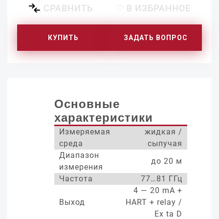
СРАВНИТЬ
♡ В ИЗБРАННОЕ
КУПИТЬ
ЗАДАТЬ ВОПРОС
Основные
характеристики
Измеряемая
жидкая /
среда
сыпучая
Диапазон
до 20 м
измерения
Частота
77…81 ГГц
4 — 20 mA +
Выход
HART + relay /
Ex ta D