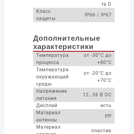
ta D
Класс
IP66 / IP67
защиты
Дополнительные
характеристики
Температура
от -30°С до
процесса
+80°С
Температура
от -20°С до
окружающей
+70°С
среды
Напряжение
12…36 В DC
питания
Дисплей
есть
Материал
PP
антенны
Материал
пластик