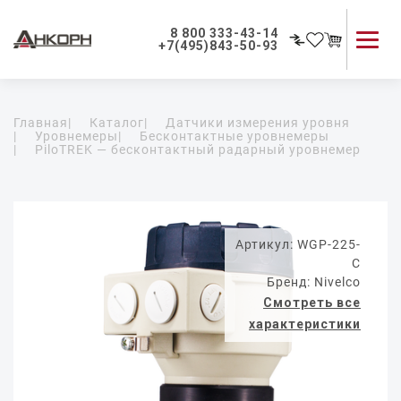
8 800 333-43-14
+7(495)843-50-93
Каталог продукции
Главная
|
Каталог
|
Датчики измерения уровня
Применение приборов
|
Уровнемеры
|
Бесконтактные уровнемеры
|
PiloTREK — бесконтактный радарный уровнемер
Как мы работаем
О компании
Контакты
Артикул: WGP-225-
C
Бренд: Nivelco
Смотреть все
характеристики