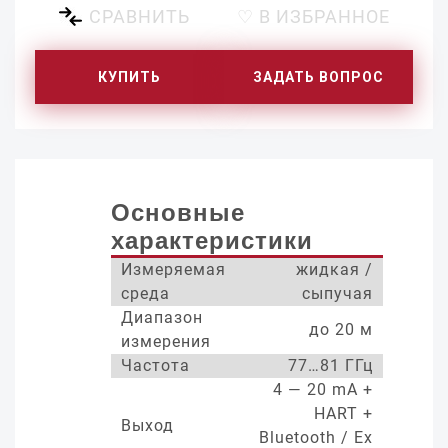
СРАВНИТЬ
♡ В ИЗБРАННОЕ
КУПИТЬ
ЗАДАТЬ ВОПРОС
Основные
характеристики
Измеряемая
жидкая /
среда
сыпучая
Диапазон
до 20 м
измерения
Частота
77…81 ГГц
4 — 20 mA +
HART +
Выход
Bluetooth / Ex