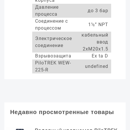
корпуса
Давление
до 3 бар
процесса
Соединение с
1½” NPT
процессом
кабельный
Электрическое
ввод
соединение
2xM20x1.5
Взрывозащита
Ex ta D
PiloTREK WEW-
undefined
225-R
Недавно просмотренные товары