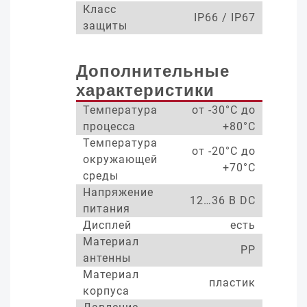
Класс
IP66 / IP67
защиты
Дополнительные
характеристики
Температура
от -30°С до
процесса
+80°С
Температура
от -20°С до
окружающей
+70°С
среды
Напряжение
12…36 В DC
питания
Дисплей
есть
Материал
PP
антенны
Материал
пластик
корпуса