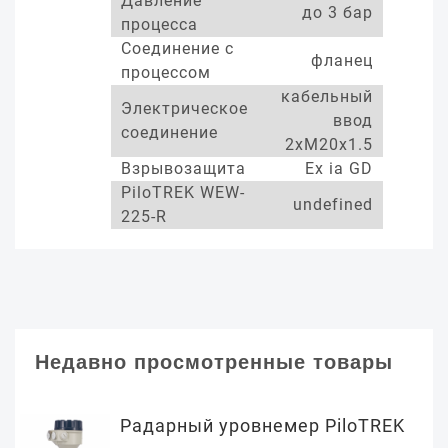
Давление
до 3 бар
процесса
Соединение с
фланец
процессом
кабельный
Электрическое
ввод
соединение
2xM20x1.5
Взрывозащита
Ex ia GD
PiloTREK WEW-
undefined
225-R
Недавно просмотренные товары
Радарный уровнемер PiloTREK