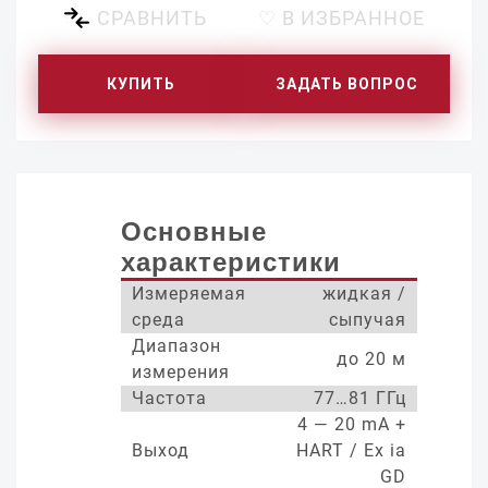
СРАВНИТЬ
♡ В ИЗБРАННОЕ
КУПИТЬ
ЗАДАТЬ ВОПРОС
Основные
характеристики
Измеряемая
жидкая /
среда
сыпучая
Диапазон
до 20 м
измерения
Частота
77…81 ГГц
4 — 20 mA +
Выход
HART / Ex ia
GD