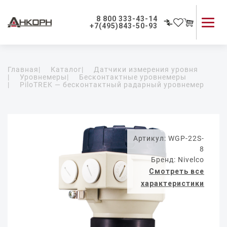
8 800 333-43-14
+7(495)843-50-93
Каталог продукции
Главная
|
Каталог
|
Датчики измерения уровня
Применение приборов
|
Уровнемеры
|
Бесконтактные уровнемеры
|
PiloTREK — бесконтактный радарный уровнемер
Как мы работаем
О компании
Контакты
Артикул: WGP-22S-
8
Бренд: Nivelco
Смотреть все
характеристики