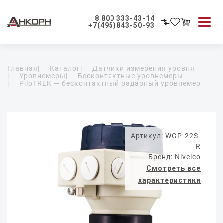
8 800 333-43-14
+7(495)843-50-93
Каталог продукции
Главная
|
Каталог
|
Датчики измерения уровня
Применение приборов
|
Уровнемеры
|
Бесконтактные уровнемеры
|
PiloTREK — бесконтактный радарный уровнемер
Как мы работаем
О компании
Контакты
Артикул: WGP-22S-
R
Бренд: Nivelco
Смотреть все
характеристики