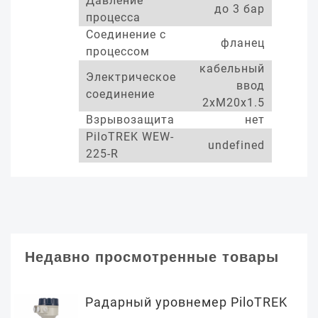
Давление
до 3 бар
процесса
Соединение с
фланец
процессом
кабельный
Электрическое
ввод
соединение
2xM20x1.5
Взрывозащита
нет
PiloTREK WEW-
undefined
225-R
Недавно просмотренные товары
Радарный уровнемер PiloTREK