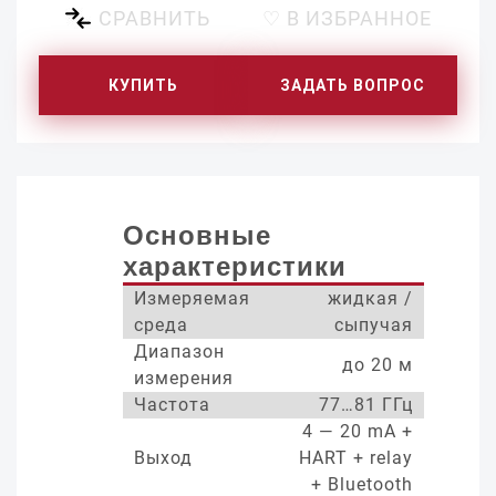
СРАВНИТЬ
♡ В ИЗБРАННОЕ
КУПИТЬ
ЗАДАТЬ ВОПРОС
Основные
характеристики
Измеряемая
жидкая /
среда
сыпучая
Диапазон
до 20 м
измерения
Частота
77…81 ГГц
4 — 20 mA +
Выход
HART + relay
+ Bluetooth