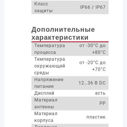
Класс
IP66 / IP67
защиты
Дополнительные
характеристики
Температура
от -30°С до
процесса
+80°С
Температура
от -20°С до
окружающей
+70°С
среды
Напряжение
12…36 В DC
питания
Дисплей
есть
Материал
PP
антенны
Материал
пластик
корпуса