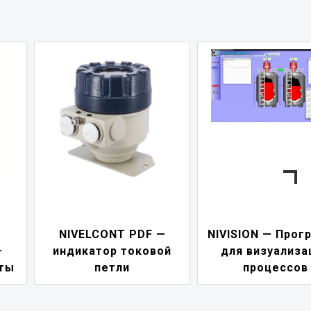
—
NIVISION — Программа
ой
для визуализации
NIPOWER — б
процессов
питания