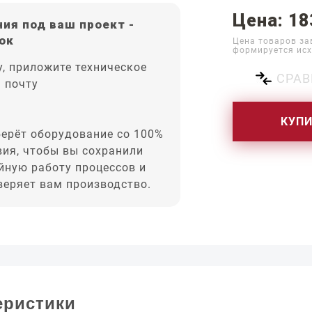
Цена: 18
ия под ваш проект -
ок
Цена товаров за
формируется исх
, приложите техническое
СРАВ
а почту
КУП
ерёт оборудование со 100%
вия, чтобы вы сохранили
йную работу процессов и
оверяет вам производство.
еристики