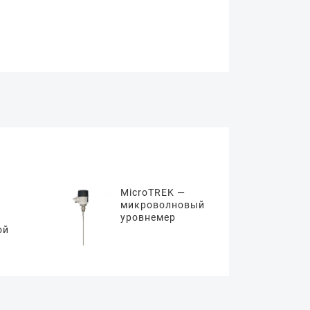
MicroTREK —
микроволновый
уровнемер
ой