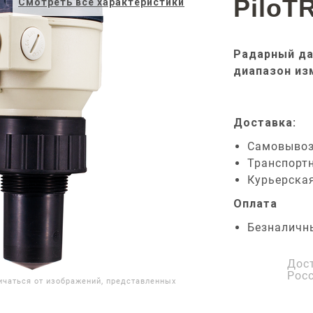
PiloT
Смотреть все характеристики
Радарный да
диапазон из
Доставка:
Самовыво
Транспорт
Курьерска
Оплата
Безналичн
Дос
Рос
ичаться от изображений, представленных