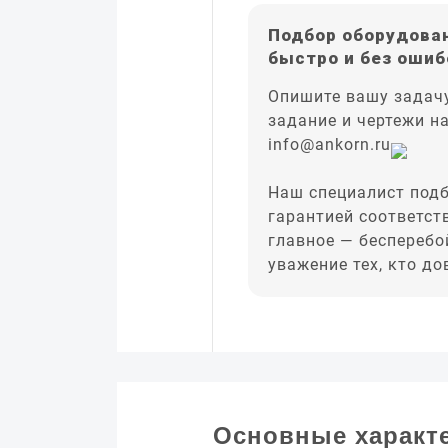
Подбор оборудован
быстро и без ошиб
Опишите вашу задачу
задание и чертежи н
info@ankorn.ru
Наш специалист подб
гарантией соответст
главное — бесперебо
уважение тех, кто д
Основные характ