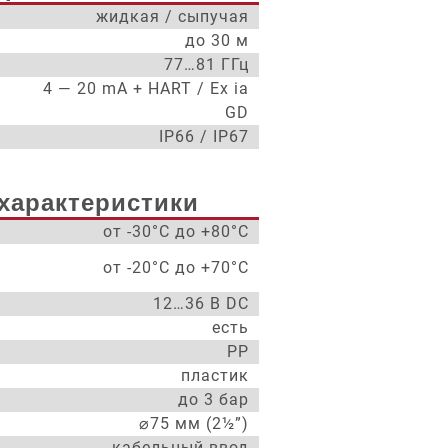
жидкая / сыпучая
до 30 м
77…81 ГГц
4 — 20 mA + HART / Ex ia
GD
IP66 / IP67
характеристики
от -30°С до +80°С
от -20°С до +70°С
12…36 В DC
есть
PP
пластик
до 3 бар
⌀75 мм (2½”)
кабельный ввод