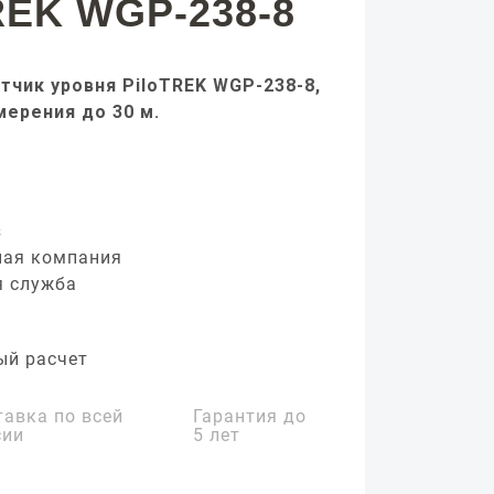
REK WGP-238-8
тчик уровня PiloTREK WGP-238-8,
мерения до 30 м.
з
ная компания
я служба
ый расчет
тавка по всей
Гарантия до
сии
5 лет