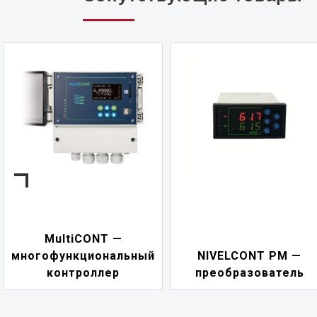
NIVELCONT PKK —
NIVELCONT PM —
многофункциональны
преобразователь
переключатель