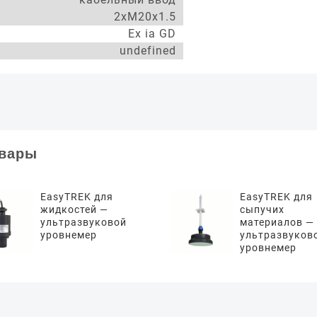
2xM20x1.5
Ex ia GD
undefined
овары
EasyTREK для
EasyTREK для
жидкостей —
сыпучих
ультразвуковой
материалов —
уровнемер
ультразвуков
уровнемер