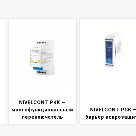
NIVELCONT PDF 
й
NIVELCONT PGK —
индикатор токов
барьер искрозащиты
петли