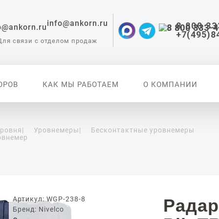
info@ankorn.ru
8 800 33
+7(495)8
Для связи с отделом продаж
ОРОВ
КАК МЫ РАБОТАЕМ
О КОМПАНИИ
уровня
|
Уровнемеры
|
Бесконтактные уровнемеры
овнемер
 приборы для
ации
Артикул: WGP-238-8
Радар
Бренд: Nivelco