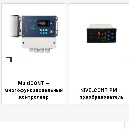
NIVELCONT PKK —
NIVELCONT PM —
многофункциональны
преобразователь
переключатель