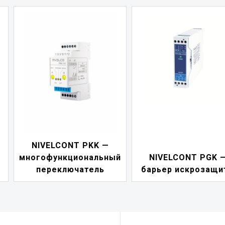
NIVELCONT PDF 
й
NIVELCONT PGK —
индикатор токов
барьер искрозащиты
петли