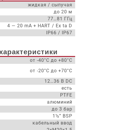
жидкая / сыпучая
до 20 м
77…81 ГГц
4 — 20 mA + HART / Ex ta D
IP66 / IP67
характеристики
от -40°С до +80°С
от -20°С до +70°С
12…36 В DC
есть
PTFE
алюминий
до 3 бар
1½” BSP
кабельный ввод
2xM20x1.5