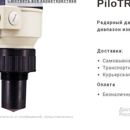
PiloT
Смотреть все характеристики
Радарный да
диапазон из
Доставка:
Самовыво
Транспорт
Курьерска
Оплата
Безналичн
Дос
Рос
ичаться от изображений, представленных