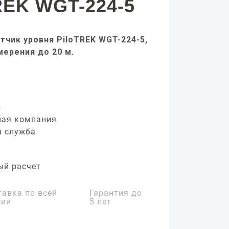
REK WGT-224-5
тчик уровня PiloTREK WGT-224-5,
мерения до 20 м.
з
ная компания
я служба
ый расчет
тавка по всей
Гарантия до
сии
5 лет