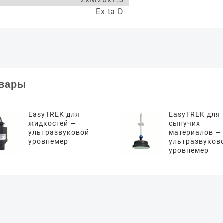
Ex ta D
овары
EasyTREK для
EasyTREK для
жидкостей —
сыпучих
ультразвуковой
материалов —
уровнемер
ультразвуков
уровнемер