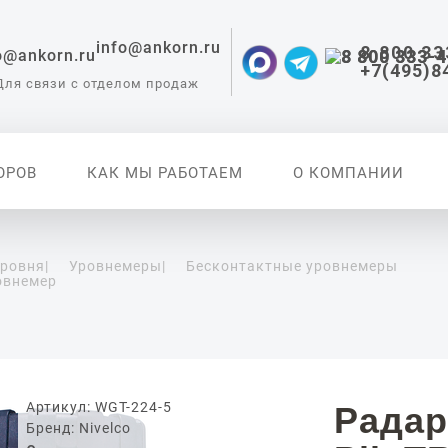
info@ankorn.ru
8 800 33
+7(495)8
Для связи с отделом продаж
ОРОВ
КАК МЫ РАБОТАЕМ
О КОМПАНИИ
уровня
|
Уровнемеры
|
Бесконтактные уровнемеры
овнемер
 приборы для
ации
Артикул: WGT-224-5
Радар
Бренд: Nivelco