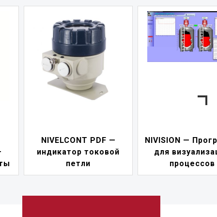
—
NIVISION — Программа
ой
для визуализации
NIPOWER — б
процессов
питания