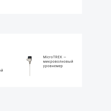
MicroTREK —
микроволновый
уровнемер
ой