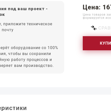
Цена: 16
ия под ваш проект -
ок
Цена товаров за
формируется исх
, приложите техническое
СРАВ
а почту
КУП
ерёт оборудование со 100%
вия, чтобы вы сохранили
йную работу процессов и
оверяет вам производство.
еристики