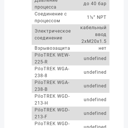
Давление
до 40 бар
процесса
Соединение с
1½” NPT
процессом
кабельный
Электрическое
ввод
соединение
2xM20x1.5
Взрывозащита
нет
PiloTREK WEW-
undefined
225-R
PiloTREK WGA-
undefined
238-8
PiloTREK WGA-
undefined
238-B
PiloTREK WGD-
undefined
213-H
PiloTREK WGD-
undefined
213-F
PiloTREK WGD-
undefined