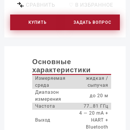
СРАВНИТЬ
♡ В ИЗБРАННОЕ
КУПИТЬ
ЗАДАТЬ ВОПРОС
Основные
характеристики
Измеряемая
жидкая /
среда
сыпучая
Диапазон
до 20 м
измерения
Частота
77…81 ГГц
4 — 20 mA +
Выход
HART +
Bluetooth