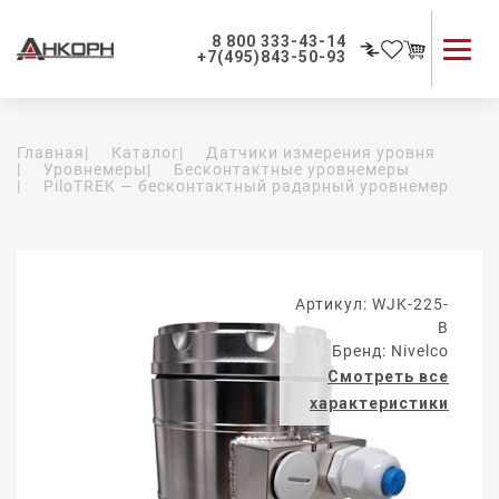
8 800 333-43-14
+7(495)843-50-93
Каталог продукции
Главная
|
Каталог
|
Датчики измерения уровня
Применение приборов
|
Уровнемеры
|
Бесконтактные уровнемеры
|
PiloTREK — бесконтактный радарный уровнемер
Как мы работаем
О компании
Контакты
Артикул: WJK-225-
B
Бренд: Nivelco
Смотреть все
характеристики