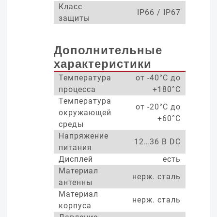
Класс
IP66 / IP67
защиты
Дополнительные
характеристики
Температура
от -40°С до
процесса
+180°С
Температура
от -20°С до
окружающей
+60°С
среды
Напряжение
12…36 В DC
питания
Дисплей
есть
Материал
нерж. сталь
антенны
Материал
нерж. сталь
корпуса