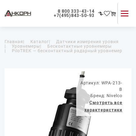
8 800 333-43-14
+7(495)843-50-93
Каталог продукции
Главная
|
Каталог
|
Датчики измерения уровня
Применение приборов
|
Уровнемеры
|
Бесконтактные уровнемеры
|
PiloTREK — бесконтактный радарный уровнемер
Как мы работаем
О компании
Контакты
Артикул: WPA-213-
B
Бренд: Nivelco
Смотреть все
характеристики