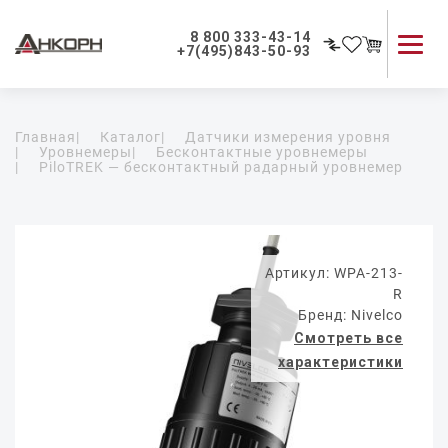
8 800 333-43-14
+7(495)843-50-93
Каталог продукции
Главная
|
Каталог
|
Датчики измерения уровня
Применение приборов
|
Уровнемеры
|
Бесконтактные уровнемеры
|
PiloTREK — бесконтактный радарный уровнемер
Как мы работаем
О компании
Контакты
Артикул: WPA-213-
R
Бренд: Nivelco
Смотреть все
характеристики