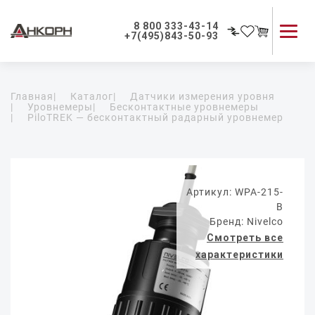
8 800 333-43-14
+7(495)843-50-93
Каталог продукции
Главная
|
Каталог
|
Датчики измерения уровня
Применение приборов
|
Уровнемеры
|
Бесконтактные уровнемеры
|
PiloTREK — бесконтактный радарный уровнемер
Как мы работаем
О компании
Контакты
Артикул: WPA-215-
B
Бренд: Nivelco
Смотреть все
характеристики