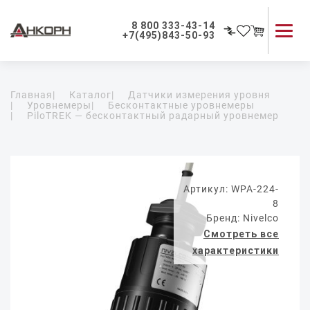
8 800 333-43-14
+7(495)843-50-93
Каталог продукции
Главная
|
Каталог
|
Датчики измерения уровня
Применение приборов
|
Уровнемеры
|
Бесконтактные уровнемеры
|
PiloTREK — бесконтактный радарный уровнемер
Как мы работаем
О компании
Контакты
Артикул: WPA-224-
8
Бренд: Nivelco
Смотреть все
характеристики