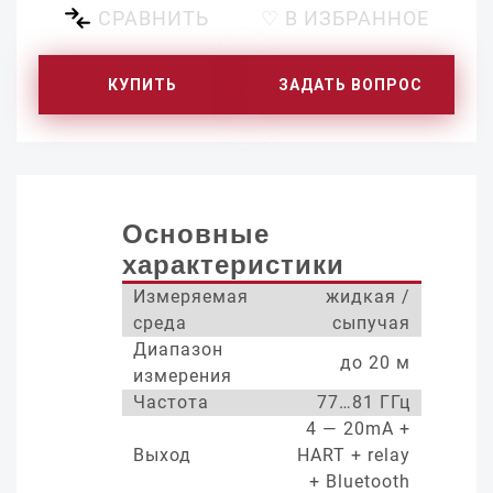
СРАВНИТЬ
♡ В ИЗБРАННОЕ
КУПИТЬ
ЗАДАТЬ ВОПРОС
Основные
характеристики
Измеряемая
жидкая /
среда
сыпучая
Диапазон
до 20 м
измерения
Частота
77…81 ГГц
4 — 20mA +
Выход
HART + relay
+ Bluetooth