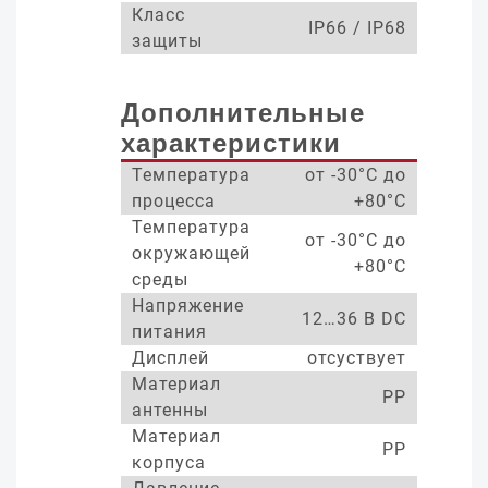
Класс
IP66 / IP68
защиты
Дополнительные
характеристики
Температура
от -30°С до
процесса
+80°С
Температура
от -30°С до
окружающей
+80°С
среды
Напряжение
12…36 В DC
питания
Дисплей
отсуствует
Материал
PP
антенны
Материал
PP
корпуса