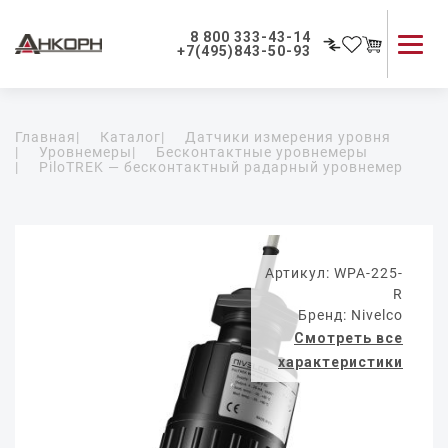
8 800 333-43-14
+7(495)843-50-93
Каталог продукции
Главная
|
Каталог
|
Датчики измерения уровня
Применение приборов
|
Уровнемеры
|
Бесконтактные уровнемеры
|
PiloTREK — бесконтактный радарный уровнемер
Как мы работаем
О компании
Контакты
Артикул: WPA-225-
R
Бренд: Nivelco
Смотреть все
характеристики