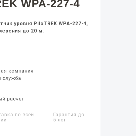
REK WPA-227-4
тчик уровня PiloTREK WPA-227-4,
мерения до 20 м.
з
ная компания
я служба
ый расчет
тавка по всей
Гарантия до
сии
5 лет