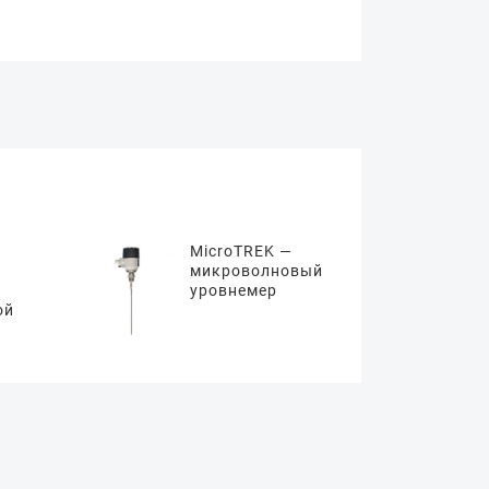
MicroTREK —
микроволновый
уровнемер
ой