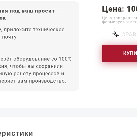
Цена: 10
ия под ваш проект -
ок
Цена товаров за
формируется исх
, приложите техническое
СРАВ
а почту
КУП
ерёт оборудование со 100%
вия, чтобы вы сохранили
йную работу процессов и
оверяет вам производство.
еристики