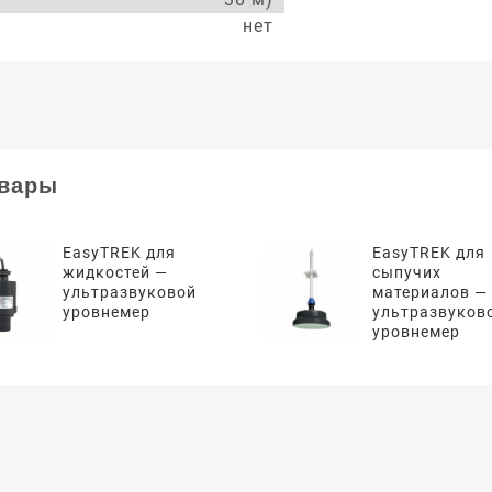
нет
овары
EasyTREK для
EasyTREK для
жидкостей —
сыпучих
ультразвуковой
материалов —
уровнемер
ультразвуков
уровнемер