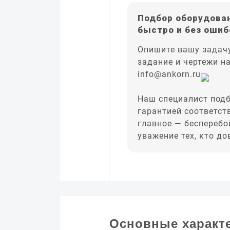
Подбор оборудован
быстро и без ошиб
Опишите вашу задачу
задание и чертежи н
info@ankorn.ru
Наш специалист подб
гарантией соответст
главное — бесперебо
уважение тех, кто д
Основные характ