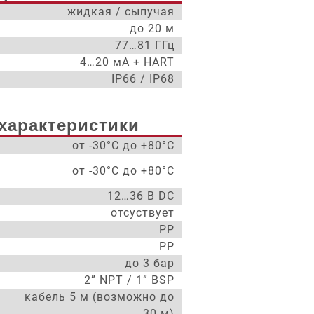
жидкая / сыпучая
до 20 м
77…81 ГГц
4…20 мА + HART
IP66 / IP68
характеристики
от -30°С до +80°С
от -30°С до +80°С
12…36 В DC
отсуствует
PP
PP
до 3 бар
2” NPT / 1” BSP
кабель 5 м (возможно до
30 м)