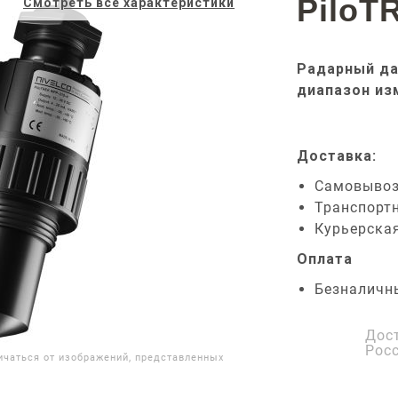
PiloT
Смотреть все характеристики
Радарный да
диапазон из
Доставка:
Самовыво
Транспорт
Курьерска
Оплата
Безналичн
Дос
Рос
ичаться от изображений, представленных