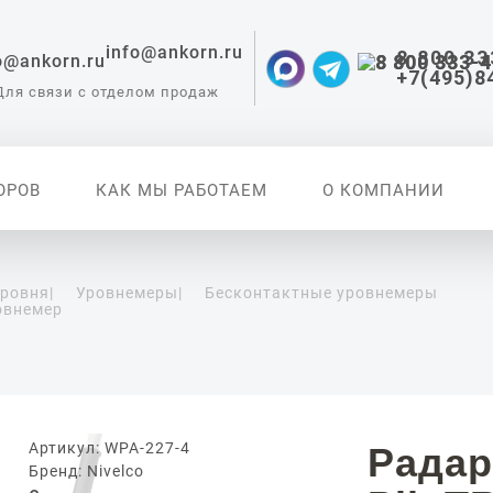
info@ankorn.ru
8 800 33
+7(495)8
Для связи с отделом продаж
ОРОВ
КАК МЫ РАБОТАЕМ
О КОМПАНИИ
уровня
|
Уровнемеры
|
Бесконтактные уровнемеры
овнемер
 приборы для
ации
Артикул: WPA-227-4
Радар
Бренд: Nivelco