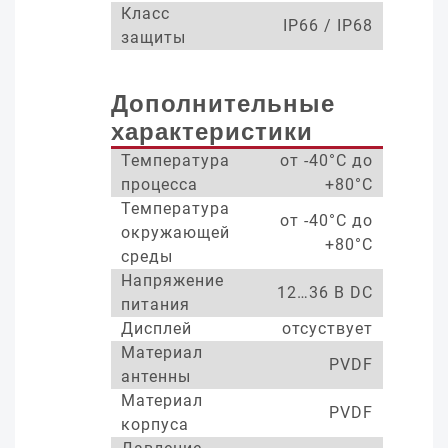
Класс
IP66 / IP68
защиты
Дополнительные
характеристики
Температура
от -40°С до
процесса
+80°С
Температура
от -40°С до
окружающей
+80°С
среды
Напряжение
12…36 В DC
питания
Дисплей
отсуствует
Материал
PVDF
антенны
Материал
PVDF
корпуса