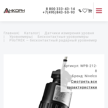
8 800 333-43-14
+7(495)843-50-93
Каталог продукции
Главная
|
Каталог
|
Датчики измерения уровня
Применение приборов
|
Уровнемеры
|
Бесконтактные уровнемеры
|
PiloTREK — бесконтактный радарный уровнемер
Как мы работаем
О компании
Контакты
Артикул: WPB-212-
8
Бренд: Nivelco
Смотреть все
характеристики