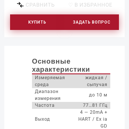
СРАВНИТЬ
♡ В ИЗБРАННОЕ
КУПИТЬ
ЗАДАТЬ ВОПРОС
Основные
характеристики
Измеряемая
жидкая /
среда
сыпучая
Диапазон
до 10 м
измерения
Частота
77…81 ГГц
4 — 20mA +
Выход
HART / Ex ia
GD