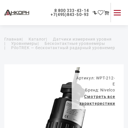
8 800 333-43-14
+7(495)843-50-93
Каталог продукции
Главная
|
Каталог
|
Датчики измерения уровня
Применение приборов
|
Уровнемеры
|
Бесконтактные уровнемеры
|
PiloTREK — бесконтактный радарный уровнемер
Как мы работаем
О компании
Контакты
Артикул: WPT-212-
E
Бренд: Nivelco
Смотреть все
характеристики