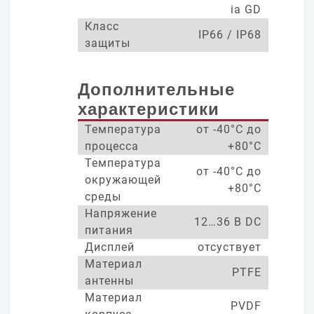
ia GD
Класс
IP66 / IP68
защиты
Дополнительные
характеристики
Температура
от -40°С до
процесса
+80°С
Температура
от -40°С до
окружающей
+80°С
среды
Напряжение
12…36 В DC
питания
Дисплей
отсуствует
Материал
PTFE
антенны
Материал
PVDF