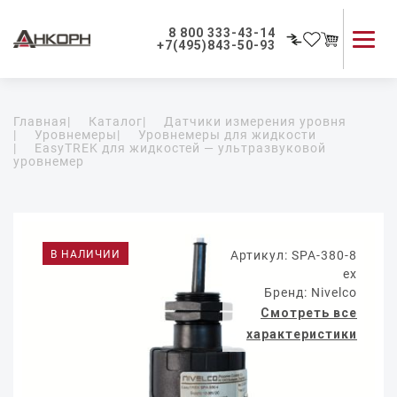
8 800 333-43-14
+7(495)843-50-93
Каталог продукции
Главная
|
Каталог
|
Датчики измерения уровня
Применение приборов
|
Уровнемеры
|
Уровнемеры для жидкости
|
EasyTREK для жидкостей — ультразвуковой
Как мы работаем
уровнемер
О компании
Контакты
В НАЛИЧИИ
Артикул: SPA-380-8
ех
Бренд: Nivelco
Смотреть все
характеристики