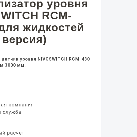
лизатор уровня
SWITCH RCM-
 для жидкостей
 версия)
 датчик уровня NIVOSWITCH RCM-430-
ем 3000 мм.
з
ная компания
я служба
ый расчет