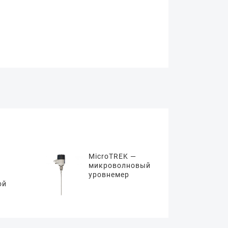
MicroTREK —
микроволновый
уровнемер
ой