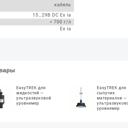
кабель
15…29В DC Ex ia
> 700 г/л
Ex ia
овары
EasyTREK для
EasyTREK для
жидкостей —
сыпучих
ультразвуковой
материалов —
уровнемер
ультразвуков
уровнемер