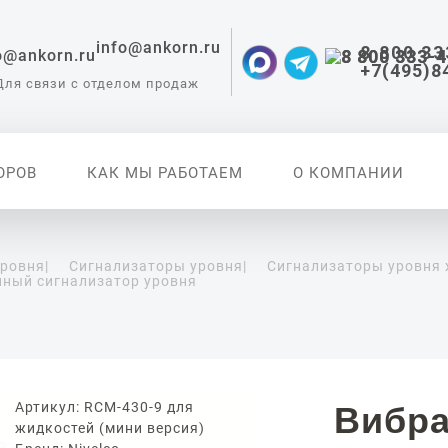
info@ankorn.ru
8 800 33
+7(495)8
Для связи с отделом продаж
ОРОВ
КАК МЫ РАБОТАЕМ
О КОМПАНИИ
уровня
|
Сигнализаторы уровня
|
Сигнализаторы уровня
нный сигнализатор уровня
 приборы для
ации
Артикул: RCM-430-9 для
Вибр
жидкостей (мини версия)