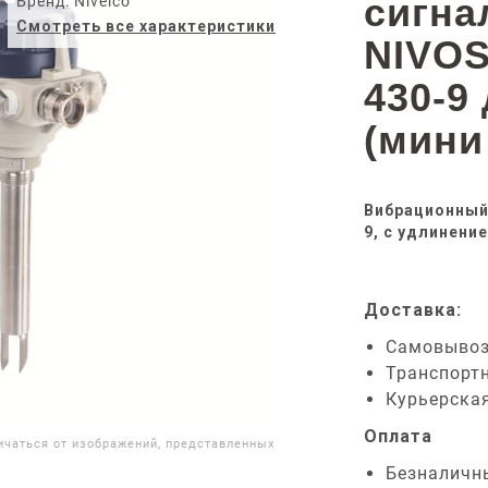
сигна
Бренд: Nivelco
Смотреть все характеристики
NIVO
430-9
(мини
Вибрационный
9, с удлинени
Доставка:
Самовыво
Транспорт
Курьерска
Оплата
ичаться от изображений, представленных
Безналичн