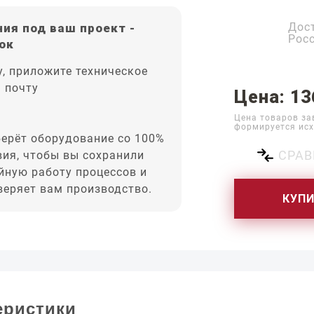
Дос
ия под ваш проект -
Рос
ок
, приложите техническое
а почту
Цена: 13
Цена товаров за
формируется исх
ерёт оборудование со 100%
СРАВ
вия, чтобы вы сохранили
йную работу процессов и
оверяет вам производство.
КУП
еристики