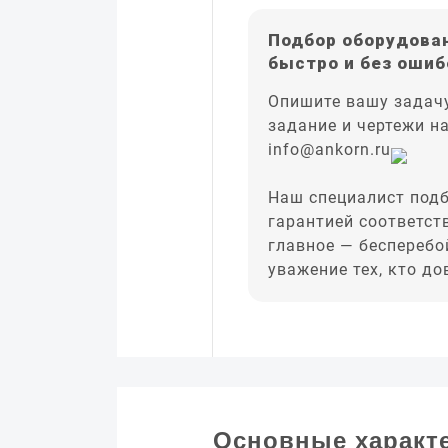
Подбор оборудован
быстро и без ошиб
Опишите вашу задачу
задание и чертежи н
info@ankorn.ru
Наш специалист подб
гарантией соответст
главное — бесперебо
уважение тех, кто д
Основные характ