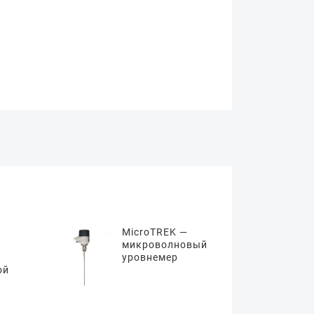
MicroTREK —
микроволновый
уровнемер
ой