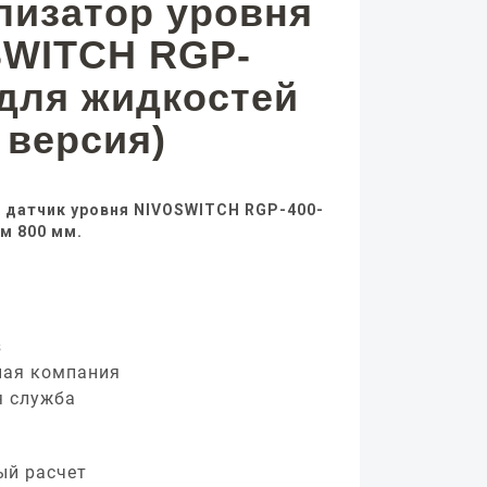
лизатор уровня
SWITCH RGP-
 для жидкостей
 версия)
 датчик уровня NIVOSWITCH RGP-400-
ем 800 мм.
з
ная компания
я служба
ый расчет