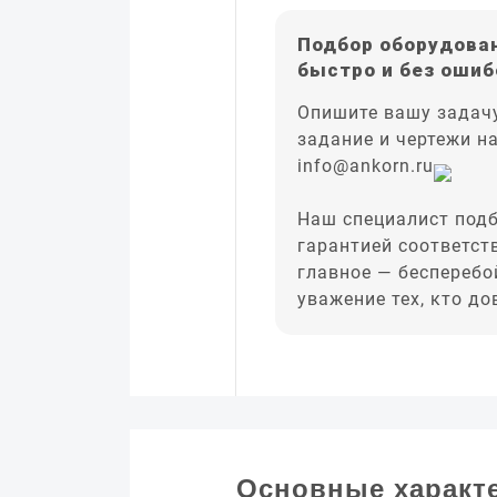
Подбор оборудован
быстро и без ошиб
Опишите вашу задачу
задание и чертежи н
info@ankorn.ru
Наш специалист подб
гарантией соответст
главное — бесперебо
уважение тех, кто д
Основные характ