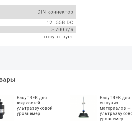
DIN коннектор
12…55В DC
> 700 г/л
отсутствует
овары
EasyTREK для
EasyTREK для
жидкостей —
сыпучих
ультразвуковой
материалов —
уровнемер
ультразвуков
уровнемер