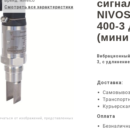
сигна
Бренд: Nivelco
Смотреть все характеристики
NIVO
400-3
(мини
Вибрационный
3, с удлинени
Доставка:
Самовыво
Транспорт
Курьерска
Оплата
ичаться от изображений, представленных
Безналичн