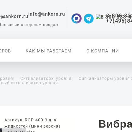
info@ankorn.ru
8 800 33
+7(495)8
Для связи с отделом продаж
ОРОВ
КАК МЫ РАБОТАЕМ
О КОМПАНИИ
уровня
|
Сигнализаторы уровня
|
Сигнализаторы уровня
нный сигнализатор уровня
 приборы для
ации
Артикул: RGP-400-3 для
Вибр
жидкостей (мини версия)