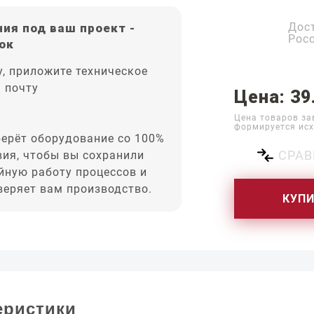
Дос
ия под ваш проект -
Рос
ок
, приложите техническое
а почту
Цена: 39
Цена товаров за
формируется исх
ерёт оборудование со 100%
СРАВ
вия, чтобы вы сохранили
йную работу процессов и
оверяет вам производство.
КУП
еристики