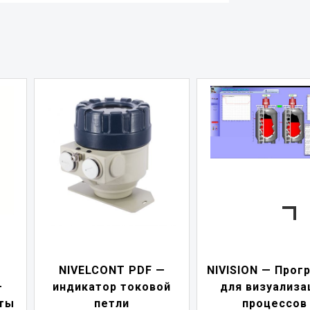
NIVELCONT PDF —
NIVISION — Прог
—
индикатор токовой
для визуализа
ты
петли
процессов