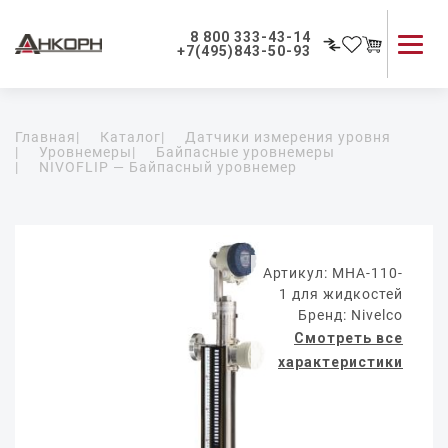
8 800 333-43-14
+7(495)843-50-93
Каталог продукции
Главная
|
Каталог
|
Датчики измерения уровня
Применение приборов
|
Уровнемеры
|
Байпасные уровнемеры
|
NIVOFLIP — Байпасный уровнемер
Как мы работаем
О компании
Контакты
Артикул: MHA-110-
1 для жидкостей
Бренд: Nivelco
Смотреть все
характеристики