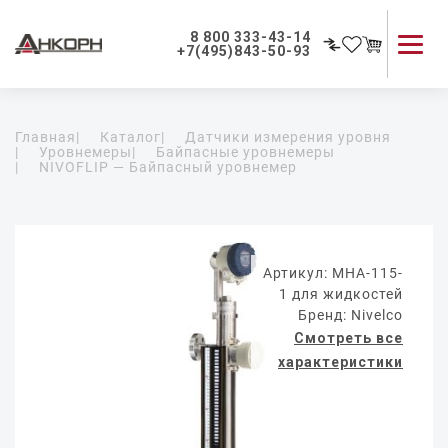
8 800 333-43-14
+7(495)843-50-93
Каталог продукции
Главная
|
Каталог
|
Датчики измерения уровня
Применение приборов
|
Уровнемеры
|
Байпасные уровнемеры
|
NIVOFLIP — Байпасный уровнемер
Как мы работаем
О компании
Контакты
Артикул: MHA-115-
1 для жидкостей
Бренд: Nivelco
Смотреть все
характеристики