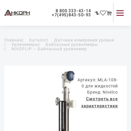
8 800 333-43-14
+7(495)843-50-93
Каталог продукции
Главная
|
Каталог
|
Датчики измерения уровня
Применение приборов
|
Уровнемеры
|
Байпасные уровнемеры
|
NIVOFLIP — Байпасный уровнемер
Как мы работаем
О компании
Контакты
Артикул: MLA-108-
0 для жидкостей
Бренд: Nivelco
Смотреть все
характеристики