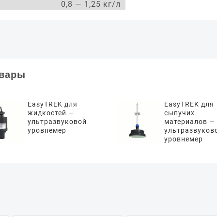
0,8 — 1,25 кг/л
овары
EasyTREK для
EasyTREK для
жидкостей —
сыпучих
ультразвуковой
материалов —
уровнемер
ультразвуков
уровнемер