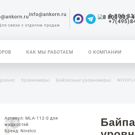
info@ankorn.ru
8 800 33
+7(495)8
Для связи с отделом продаж
ОРОВ
КАК МЫ РАБОТАЕМ
О КОМПАНИИ
уровня
|
Уровнемеры
|
Байпасные уровнемеры
|
NIVOFL
 приборы для
ации
Артикул: MLA-112-0 для
Байп
жидкостей
уровн
Бренд: Nivelco