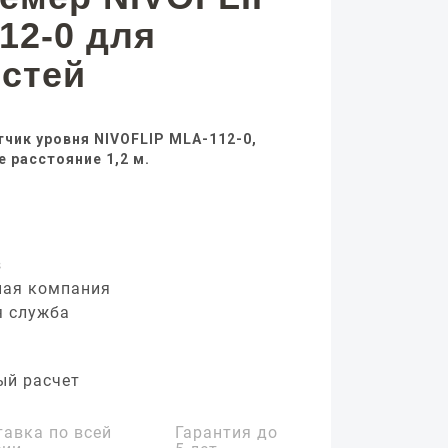
12-0 для
стей
чик уровня NIVOFLIP MLA-112-0,
 расстояние 1,2 м.
з
ная компания
я служба
ый расчет
тавка по всей
Гарантия до