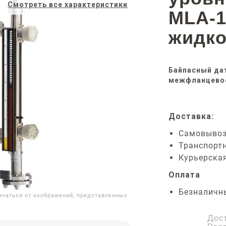
Смотреть все характеристики
MLA-1
жидко
Байпасный дат
межфланцевое
Доставка:
Самовыво
Транспорт
Курьерска
Оплата
Безналичн
ичаться от изображений, представленных
Дос