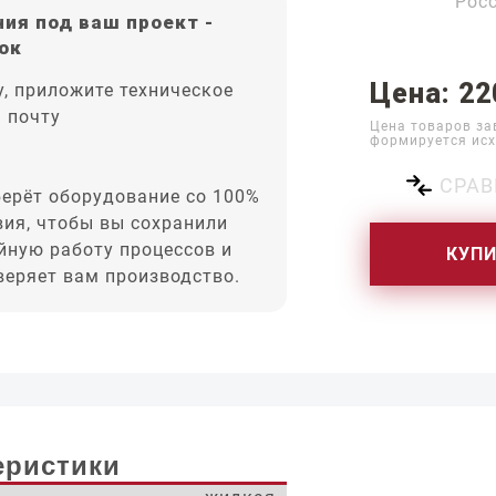
Рос
ия под ваш проект -
ок
Цена: 22
, приложите техническое
а почту
Цена товаров за
формируется исх
СРАВ
ерёт оборудование со 100%
вия, чтобы вы сохранили
йную работу процессов и
КУП
оверяет вам производство.
еристики