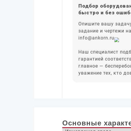
Подбор оборудован
быстро и без ошиб
Опишите вашу задачу
задание и чертежи н
info@ankorn.ru
Наш специалист подб
гарантией соответст
главное — бесперебо
уважение тех, кто д
Основные характ