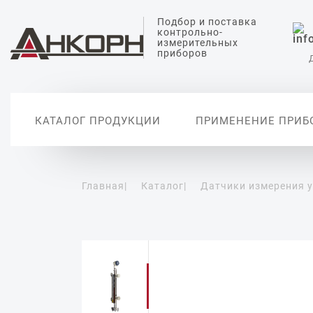
Подбор и поставка
контрольно-
измерительных
приборов
КАТАЛОГ ПРОДУКЦИИ
ПРИМЕНЕНИЕ ПРИБ
Главная
|
Каталог
|
Датчики измерения 
Датчики измерения
Датчики анализа
Датчики температуры
Датчики измерения
Вторичные
уровня
жидкости
давления
автоматиз
Уровнемеры
Датчики измерения pH
Датчики абсолютного
давления
Сигнализаторы уровня
Датчики проводимости
воды
Дифференциальные
датчики давления
Датчики растворенного
кислорода
Реле давления
Цифровые манометры