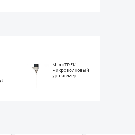
MicroTREK —
микроволновый
уровнемер
ой