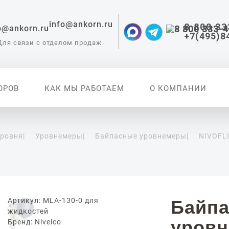
info@ankorn.ru
8 800 33
+7(495)8
Для связи с отделом продаж
ОРОВ
КАК МЫ РАБОТАЕМ
О КОМПАНИИ
уровня
|
Уровнемеры
|
Байпасные уровнемеры
|
NIVOFL
 приборы для
ации
Артикул: MLA-130-0 для
Байп
жидкостей
уровн
Бренд: Nivelco