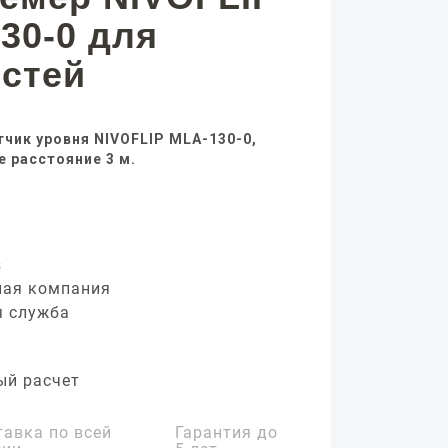
30-0 для
стей
чик уровня NIVOFLIP MLA-130-0,
 расстояние 3 м.
з
ная компания
я служба
ый расчет
тавка по всей
Гарантия до