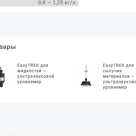
0,8 — 1,25 кг/л
овары
EasyTREK для
EasyTREK для
жидкостей —
сыпучих
ультразвуковой
материалов —
уровнемер
ультразвуков
уровнемер