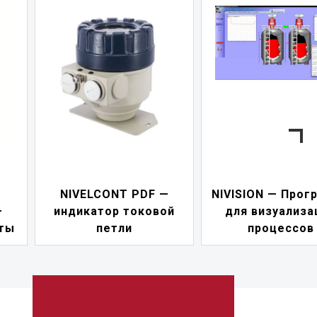
NIVELCONT PDF —
NIVISION — Прог
—
индикатор токовой
для визуализа
ты
петли
процессов