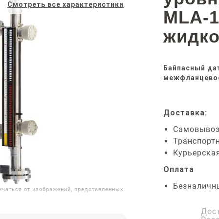
Смотреть все характеристики
MLA-1
жидко
Байпасный дат
межфланцевое
Доставка:
Самовыво
Транспорт
Курьерска
Оплата
Безналичн
ичаться от изображений, представленных
Дос