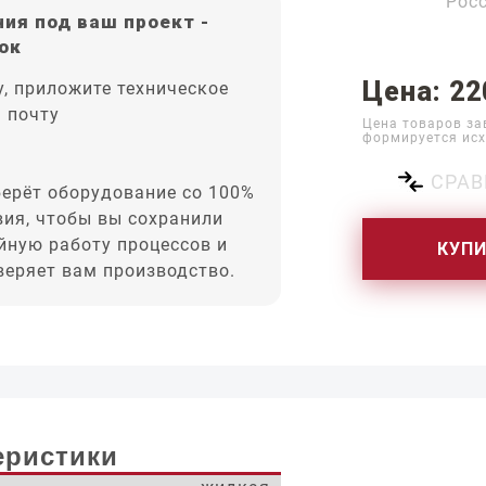
Рос
ия под ваш проект -
ок
Цена: 22
, приложите техническое
а почту
Цена товаров за
формируется исх
СРАВ
ерёт оборудование со 100%
вия, чтобы вы сохранили
йную работу процессов и
КУП
оверяет вам производство.
еристики