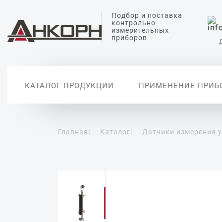
Подбор и поставка
контрольно-
измерительных
приборов
КАТАЛОГ ПРОДУКЦИИ
ПРИМЕНЕНИЕ ПРИБ
Главная
|
Каталог
|
Датчики измерения 
Датчики измерения
Датчики анализа
Датчики температуры
Датчики измерения
Вторичные
уровня
жидкости
давления
автоматиз
Уровнемеры
Датчики измерения pH
Датчики абсолютного
давления
Сигнализаторы уровня
Датчики проводимости
воды
Дифференциальные
датчики давления
Датчики растворенного
кислорода
Реле давления
Цифровые манометры