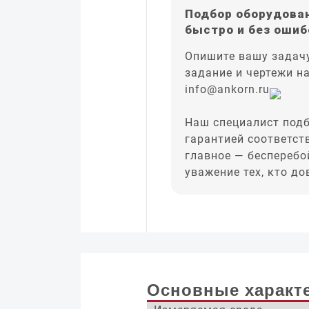
Подбор оборудован
быстро и без ошиб
Опишите вашу задачу
задание и чертежи н
info@ankorn.ru
Наш специалист подб
гарантией соответст
главное — бесперебо
уважение тех, кто д
Основные характ