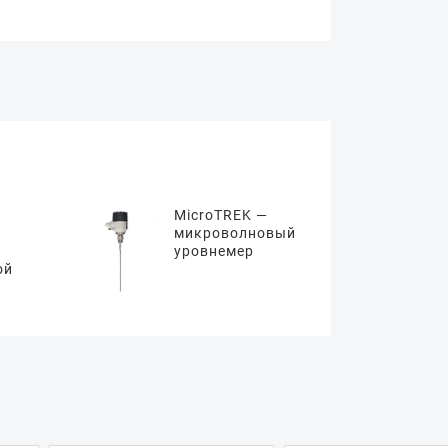
MicroTREK —
микроволновый
уровнемер
ой