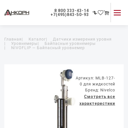
8 800 333-43-14
+7(495)843-50-93
Каталог продукции
Главная
|
Каталог
|
Датчики измерения уровня
Применение приборов
|
Уровнемеры
|
Байпасные уровнемеры
|
NIVOFLIP — Байпасный уровнемер
Как мы работаем
О компании
Контакты
Артикул: MLB-127-
0 для жидкостей
Бренд: Nivelco
Смотреть все
характеристики