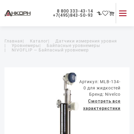
8 800 333-43-14
+7(495)843-50-93
Каталог продукции
Главная
|
Каталог
|
Датчики измерения уровня
Применение приборов
|
Уровнемеры
|
Байпасные уровнемеры
|
NIVOFLIP — Байпасный уровнемер
Как мы работаем
О компании
Контакты
Артикул: MLB-134-
0 для жидкостей
Бренд: Nivelco
Смотреть все
характеристики